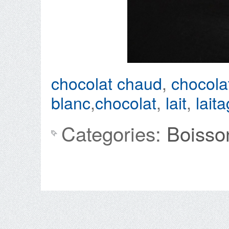
chocolat chaud
,
chocola
blanc
,
chocolat
,
lait
,
lait
Categories:
Boisso