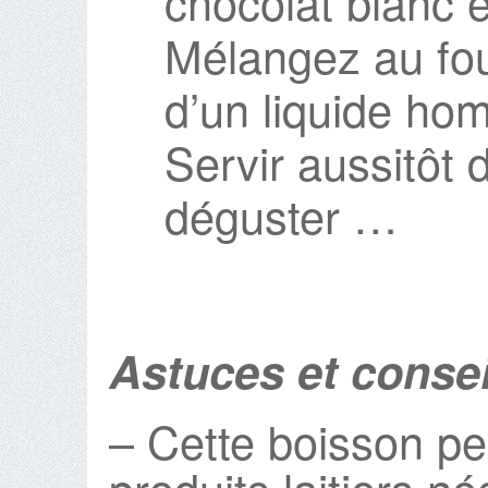
chocolat blanc e
Mélangez au fou
d’un liquide h
Servir aussitôt 
déguster …
Astuces et consei
– Cette boisson pe