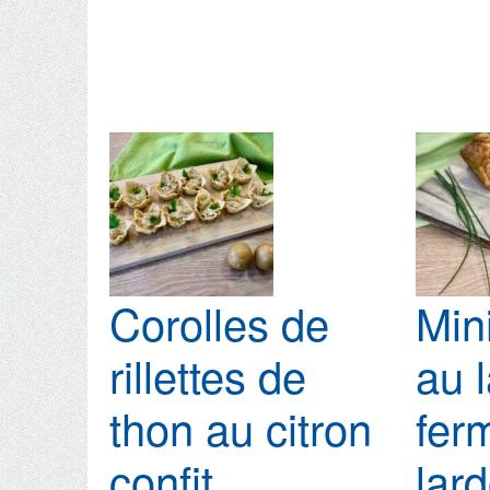
aux
rillettes
de
maquereau
Corolles de
Min
rillettes de
au l
thon au citron
fer
confit
lar