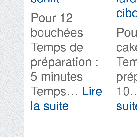
cibo
Pour 12
bouchées
Pou
Temps de
ca
préparation :
Tem
5 minutes
pré
Temps…
Lire
10
la suite
suit
:
Corolles
de