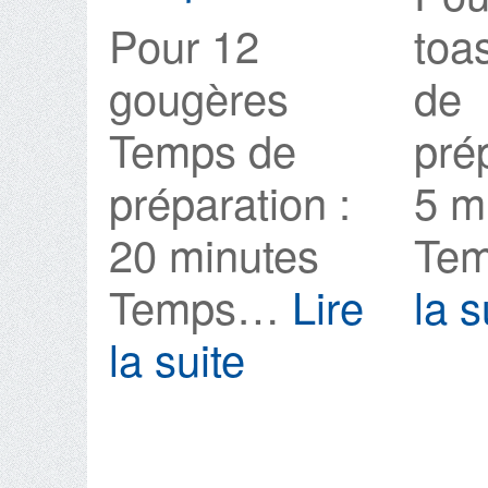
Pour 12
toa
gougères
de
Temps de
pré
préparation :
5 m
20 minutes
Te
Temps…
Lire
la s
la suite
:
Gougères
farcies