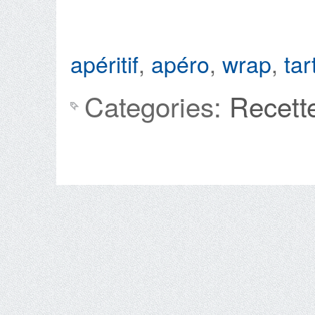
rillettes
de
apéritif
,
apéro
,
wrap
,
tar
thon
Categories:
Recett
au
citron
confit