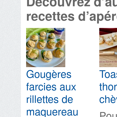
Découvrez d’au
recettes d’apé
Gougères
Toa
farcies aux
tho
rillettes de
chè
maquereau
Pou