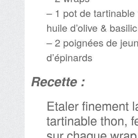
– 1 pot de tartinable 
huile d’olive & basilic
– 2 poignées de jeu
d’épinards
Recette :
Etaler finement l
tartinable thon, f
sur chaque wrap