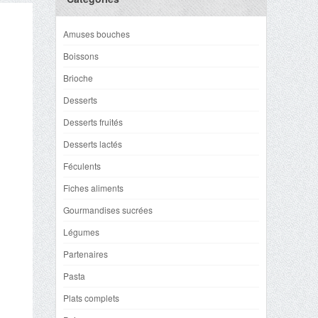
Amuses bouches
Boissons
Brioche
Desserts
Desserts fruités
Desserts lactés
Féculents
Fiches aliments
Gourmandises sucrées
Légumes
Partenaires
Pasta
Plats complets