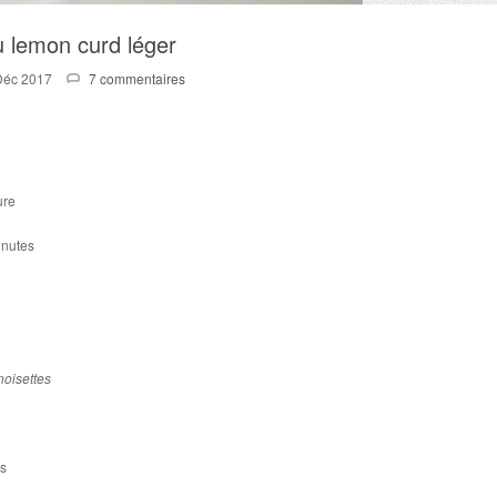
u lemon curd léger
Déc 2017
7 commentaires
ure
inutes
noisettes
es