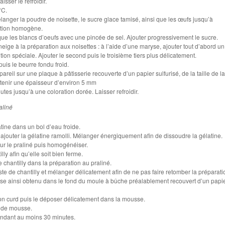
aisser le refroidir.
°C.
anger la poudre de noisette, le sucre glace tamisé, ainsi que les œufs jusqu’à
ation homogène.
que les blancs d’oeufs avec une pincée de sel. Ajouter progressivement le sucre.
neige à la préparation aux noisettes : à l’aide d’une maryse, ajouter tout d’abord un
tion spéciale. Ajouter le second puis le troisième tiers plus délicatement.
puis le beurre fondu froid.
areil sur une plaque à pâtisserie recouverte d’un papier sulfurisé, de la taille de l
obtenir une épaisseur d’environ 5 mm
tes jusqu’à une coloration dorée. Laisser refroidir.
aliné
atine dans un bol d’eau froide.
s y ajouter la gélatine ramolli. Mélanger énergiquement afin de dissoudre la gélatine.
sur le praliné puis homogénéiser.
ly afin qu’elle soit bien ferme.
e chantilly dans la préparation au praliné.
este de chantilly et mélanger délicatement afin de ne pas faire retomber la préparati
sse ainsi obtenu dans le fond du moule à bûche préalablement recouvert d’un papi
on curd puis le déposer délicatement dans la mousse.
t de mousse.
endant au moins 30 minutes.