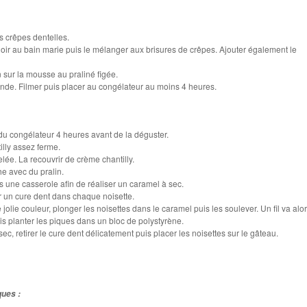
s crêpes dentelles.
noir au bain marie puis le mélanger aux brisures de crêpes. Ajouter également le
n sur la mousse au praliné figée.
onde. Filmer puis placer au congélateur au moins 4 heures.
 du congélateur 4 heures avant de la déguster.
illy assez ferme.
ée. La recouvrir de crème chantilly.
he avec du pralin.
s une casserole afin de réaliser un caramel à sec.
 un cure dent dans chaque noisette.
jolie couleur, plonger les noisettes dans le caramel puis les soulever. Un fil va alo
uis planter les piques dans un bloc de polystyrène.
ec, retirer le cure dent délicatement puis placer les noisettes sur le gâteau.
ques :