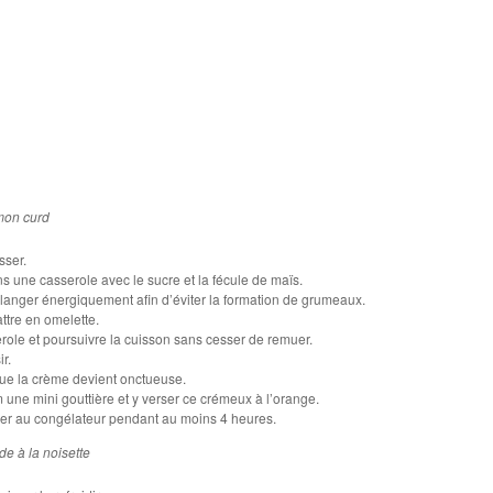
emon curd
sser.
ans une casserole avec le sucre et la fécule de maïs.
langer énergiquement afin d’éviter la formation de grumeaux.
attre en omelette.
role et poursuivre la cuisson sans cesser de remuer.
ir.
que la crème devient onctueuse.
 une mini gouttière et y verser ce crémeux à l’orange.
acer au congélateur pendant au moins 4 heures.
de à la noisette