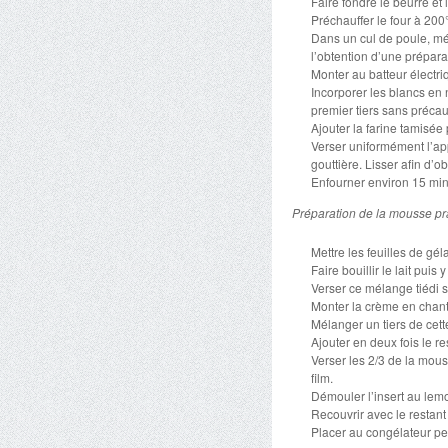
Faire fondre le beurre et l
Préchauffer le four à 200
Dans un cul de poule, mél
l’obtention d’une prépar
Monter au batteur électri
Incorporer les blancs en 
premier tiers sans précau
Ajouter la farine tamisée 
Verser uniformément l’app
gouttière. Lisser afin d’
Enfourner environ 15 minu
Préparation de la mousse pr
Mettre les feuilles de gél
Faire bouillir le lait pui
Verser ce mélange tiédi 
Monter la crème en chantil
Mélanger un tiers de cett
Ajouter en deux fois le r
Verser les 2/3 de la mou
film.
Démouler l’insert au lem
Recouvrir avec le restan
Placer au congélateur p