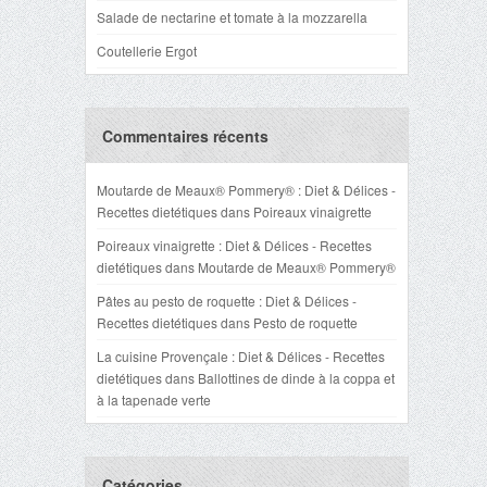
Salade de nectarine et tomate à la mozzarella
Coutellerie Ergot
Commentaires récents
Moutarde de Meaux® Pommery® : Diet & Délices -
Recettes dietétiques
dans
Poireaux vinaigrette
Poireaux vinaigrette : Diet & Délices - Recettes
dietétiques
dans
Moutarde de Meaux® Pommery®
Pâtes au pesto de roquette : Diet & Délices -
Recettes dietétiques
dans
Pesto de roquette
La cuisine Provençale : Diet & Délices - Recettes
dietétiques
dans
Ballottines de dinde à la coppa et
à la tapenade verte
Catégories