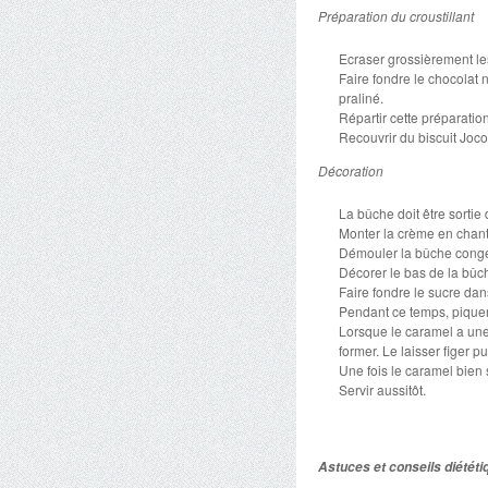
Préparation du croustillant
Ecraser grossièrement le
Faire fondre le chocolat 
praliné.
Répartir cette préparatio
Recouvrir du biscuit Joc
Décoration
La bûche doit être sortie
Monter la crème en chant
Démouler la bûche congel
Décorer le bas de la bûc
Faire fondre le sucre dan
Pendant ce temps, piquer
Lorsque le caramel a une 
former. Le laisser figer p
Une fois le caramel bien s
Servir aussitôt.
Astuces et conseils diététi