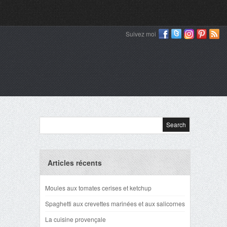
Suivez moi
Articles récents
Moules aux tomates cerises et ketchup
Spaghetti aux crevettes marinées et aux salicornes
La cuisine provençale