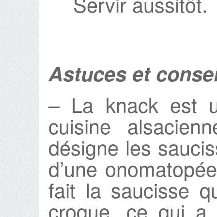
Servir aussitôt.
Astuces et consei
– La knack est u
cuisine alsacien
désigne les saucis
d’une onomatopée 
fait la saucisse 
croque, ce qui a