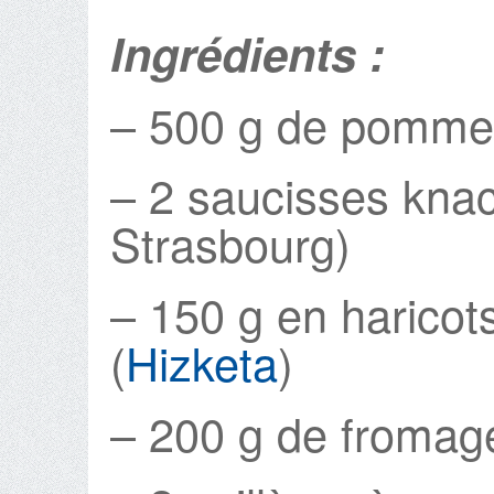
Ingrédients :
– 500 g de pommes
– 2 saucisses kna
Strasbourg)
– 150 g en haricot
(
Hizketa
)
– 200 g de fromag