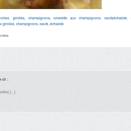
rolles
,
girolles
,
champignons
,
omelette aux champignons
,
oeufs
échalote
,
x girolles
,
champignons
,
oeufs
,
échalote
andes
e
dit :
poêle) […]