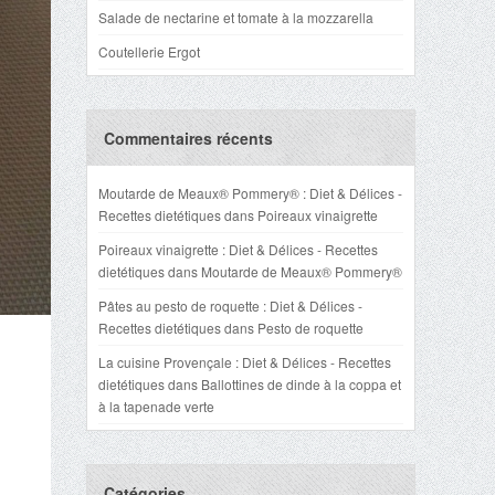
Salade de nectarine et tomate à la mozzarella
Coutellerie Ergot
Commentaires récents
Moutarde de Meaux® Pommery® : Diet & Délices -
Recettes dietétiques
dans
Poireaux vinaigrette
Poireaux vinaigrette : Diet & Délices - Recettes
dietétiques
dans
Moutarde de Meaux® Pommery®
Pâtes au pesto de roquette : Diet & Délices -
Recettes dietétiques
dans
Pesto de roquette
La cuisine Provençale : Diet & Délices - Recettes
dietétiques
dans
Ballottines de dinde à la coppa et
à la tapenade verte
Catégories