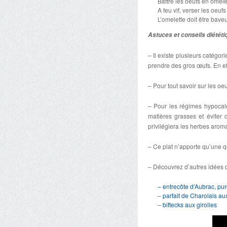
Battre les oeufs en omelet
A feu vif, verser les oeuf
L’omelette doit être bave
Astuces et conseils diététi
– Il existe plusieurs catégori
prendre des gros œufs. En eff
– Pour tout savoir sur les oe
– Pour les régimes hypocalor
matières grasses et éviter
privilégiera les herbes aroma
– Ce plat n’apporte qu’une q
– Découvrez d’autres idées d
– entrecôte d’Aubrac, pur
–
parfait de Charolais aux
–
biftecks aux girolles