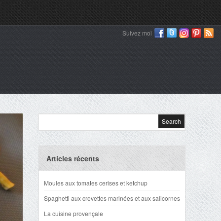
Suivez moi
Articles récents
Moules aux tomates cerises et ketchup
Spaghetti aux crevettes marinées et aux salicornes
La cuisine provençale