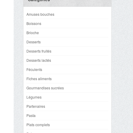
Amuses bouches
Boissons
Brioche
Desserts
Desserts fruités
Desserts lactés
Féculents
Fiches aliments
Gourmandises sucrées
Légumes
Partenaires
Pasta
Plats complets