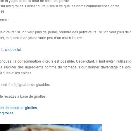
te et y ajouter de la fleur de sel et du poivre.
s sur les girolles. Laisser cuire jusqu’à ce que les bords commencent à dorer.
use.
ques :
es d’œufs : si l’on veut plus de jaune, prendre des petits œufs ; si l’on veut plus de
et, la quantité de jaune varie peu d’un œuf à l’autre.
ufs,
cliquez ici.
iques, la consommation d’œufs est possible. Cependant, il faut éviter l’utilisati
 de rajouter des ingrédients comme du fromage. Pour donner davantage de goû
tiques et les épices.
uantité négligeable de glucides.
e recettes à base de girolles :
ée de panais et girolles
 girolles