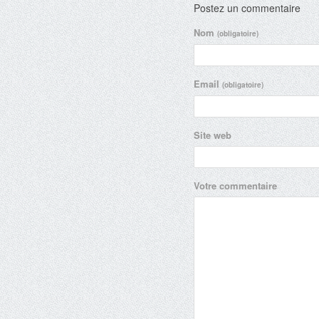
Postez un commentaire
Nom
(obligatoire)
Email
(obligatoire)
Site web
Votre commentaire