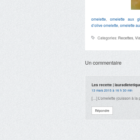
omelette
,
omelette aux gi
d’olive
omelette
,
omelette au
Categories:
Recettes
,
Vi
Un commentaire
Les recette | lauradietetiqu
13 mars 2015 à 16 h 30 min
[…] L’omelette (cuisson à la 
Répondre