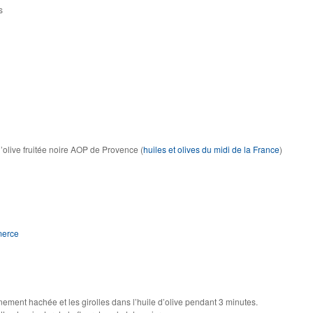
s
d’olive fruitée noire AOP de Provence (
huiles et olives du midi de la France
)
merce
finement hachée et les girolles dans l’huile d’olive pendant 3 minutes.