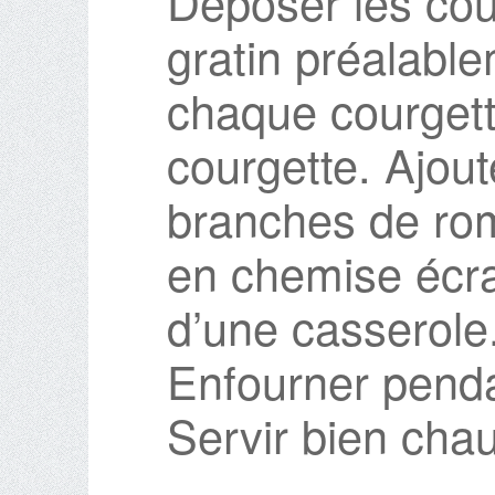
Déposer les cou
gratin préalabl
chaque courget
courgette. Ajout
branches de roma
en chemise écra
d’une casserole
Enfourner penda
Servir bien cha