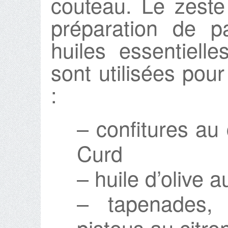
couteau. Le zest
préparation de p
huiles essentiell
sont utilisées pour
:
– confitures au
Curd
– huile d’olive 
– tapenades, 
pistous au citr