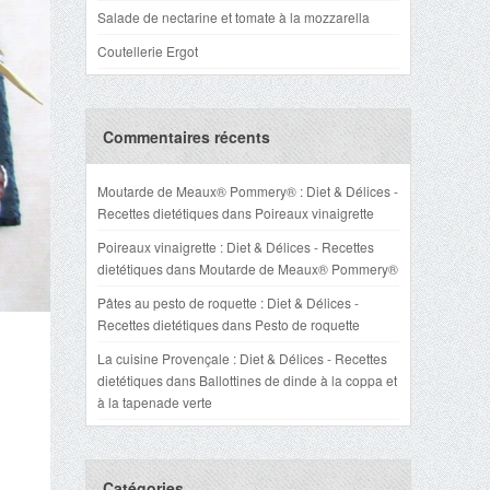
Salade de nectarine et tomate à la mozzarella
Coutellerie Ergot
Commentaires récents
Moutarde de Meaux® Pommery® : Diet & Délices -
Recettes dietétiques
dans
Poireaux vinaigrette
Poireaux vinaigrette : Diet & Délices - Recettes
dietétiques
dans
Moutarde de Meaux® Pommery®
Pâtes au pesto de roquette : Diet & Délices -
Recettes dietétiques
dans
Pesto de roquette
La cuisine Provençale : Diet & Délices - Recettes
dietétiques
dans
Ballottines de dinde à la coppa et
à la tapenade verte
Catégories