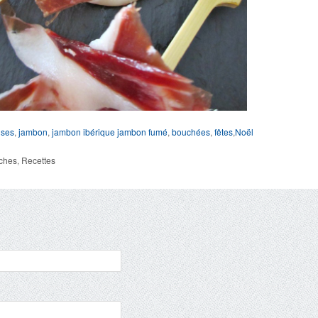
ises
,
jambon
,
jambon ibérique
jambon fumé
,
bouchées
,
fêtes
,
Noël
ches
,
Recettes