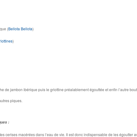
que (
Bellota Bellota
)
iottines
)
che de jambon ibérique puis le griottine préalablement égouttée et enfin l’autre bou
utres piques.
ques :
ites cerises macérées dans l’eau de vie. Il est donc indispensable de les égoutter a