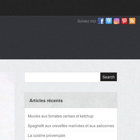
Suivez moi
Articles récents
Moules aux tomates cerises et ketchup
Spaghetti aux crevettes marinées et aux salicornes
La cuisine provençale