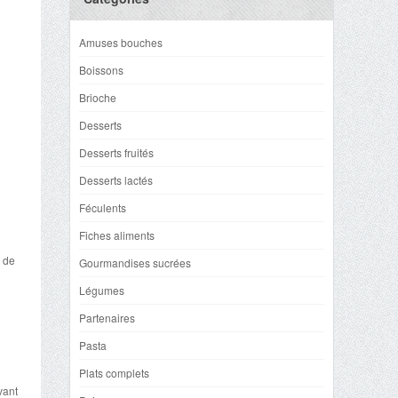
Amuses bouches
Boissons
Brioche
Desserts
Desserts fruités
Desserts lactés
Féculents
Fiches aliments
t de
Gourmandises sucrées
Légumes
Partenaires
Pasta
Plats complets
vant