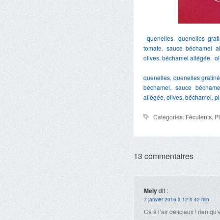
quenelles
,
quenelles grat
tomate
,
sauce béchamel al
olives
,
béchamel allégée
,
ol
quenelles
,
quenelles gratin
béchamel
,
sauce béchame
allégée
,
olives
,
béchamel
,
pl
Categories:
Féculents
,
P
13 commentaires
Mely
dit :
7 janvier 2016 à 12 h 42 min
Ca a l’air délicieux ! rien qu