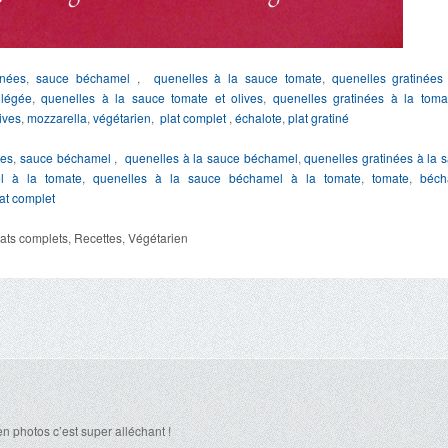
inées
,
sauce béchamel
,
quenelles à la sauce tomate
,
quenelles gratinées
légée
,
quenelles à la sauce tomate et olives
,
quenelles gratinées à la toma
ives
,
mozzarella
,
végétarien
,
plat complet
,
échalote
,
plat gratiné
ées
,
sauce béchamel
,
quenelles à la sauce béchamel
,
quenelles gratinées à la 
l à la tomate
,
quenelles à la sauce béchamel à la tomate
,
tomate
,
béch
at complet
lats complets
,
Recettes
,
Végétarien
’en photos c’est super alléchant !