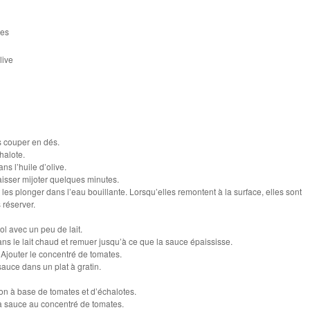
tes
live
s couper en dés.
halote.
ns l’huile d’olive.
laisser mijoter quelques minutes.
 les plonger dans l’eau bouillante. Lorsqu’elles remontent à la surface, elles sont
s réserver.
ol avec un peu de lait.
dans le lait chaud et remuer jusqu’à ce que la sauce épaississe.
. Ajouter le concentré de tomates.
sauce dans un plat à gratin.
.
on à base de tomates et d’échalotes.
la sauce au concentré de tomates.