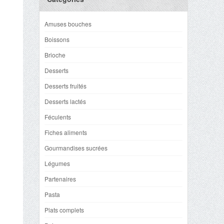
Amuses bouches
Boissons
Brioche
Desserts
Desserts fruités
Desserts lactés
Féculents
Fiches aliments
Gourmandises sucrées
Légumes
Partenaires
Pasta
Plats complets