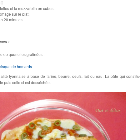
°C.
elles et la mozzarella en cubes.
romage sur le plat.
on 20 minutes.
ques :
e de quenelles gratinées :
 bisque de homards
lité lyonnaise à base de farine, beurre, oeufs, lait ou eau. La pâte qui constitu
e puis celle ci est desséchée.