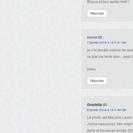
Bisous et bon après-midi !
Répondre
monia
dit :
7 janvier 2016 à 13 h 41 min
je n’ai jamais cuisiné de qu
ce plat me tente bien , avec
bisou
Répondre
Graziella
dit :
8 janvier 2016 à 15 h 49 min
La photo est très jolie Laura 
J’aime beaucoup, très origi
Belle et heureuse année 2016