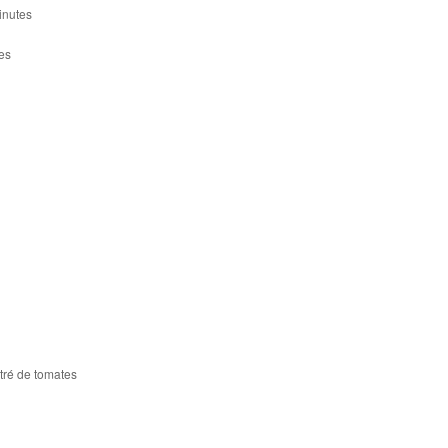
inutes
es
ntré de tomates