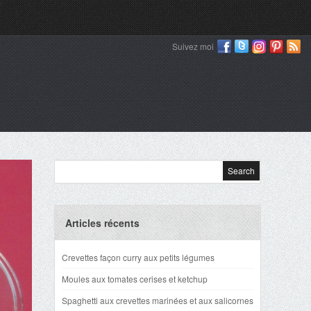
Suivez moi
Articles récents
Crevettes façon curry aux petits légumes
Moules aux tomates cerises et ketchup
Spaghetti aux crevettes marinées et aux salicornes