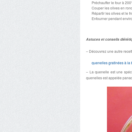
Préchauffer le four à 200
Couper les olives en rond
Répartir les olives et le f
Enfourner pendant envir
Astuces et conseils diététi
– Découvrez une autre recett
quenelles gratinées à la
– La quenelle est une spécia
quenelles est appelée panad