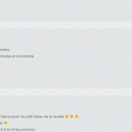
enelles
 tomates et mozzarella
! Sans parler du côté italien de la recette
nal
 à toi et tes proches !