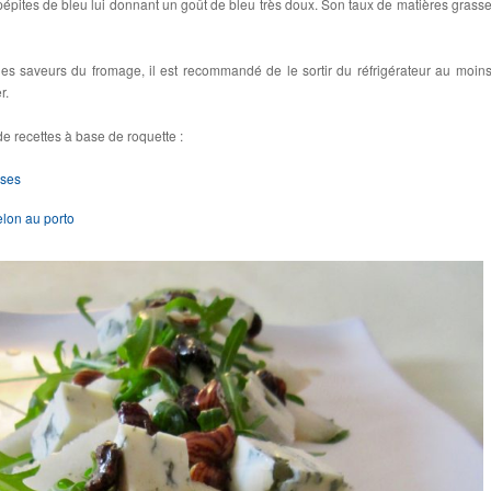
épites de bleu lui donnant un goût de bleu très doux. Son taux de matières grasse
des saveurs du fromage, il est recommandé de le sortir du réfrigérateur au moin
r.
e recettes à base de roquette :
ises
lon au porto