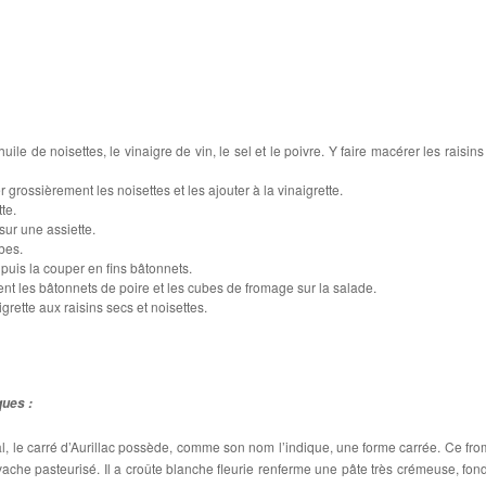
ile de noisettes, le vinaigre de vin, le sel et le poivre. Y faire macérer les raisins
grossièrement les noisettes et les ajouter à la vinaigrette.
te.
sur une assiette.
bes.
 puis la couper en fins bâtonnets.
 les bâtonnets de poire et les cubes de fromage sur la salade.
grette aux raisins secs et noisettes.
ques :
l, le carré d’Aurillac possède, comme son nom l’indique, une forme carrée. Ce fr
e vache pasteurisé. Il a croûte blanche fleurie renferme une pâte très crémeuse, fon