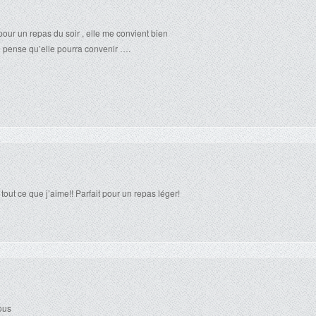
pour un repas du soir , elle me convient bien
je pense qu’elle pourra convenir ….
t tout ce que j’aime!! Parfait pour un repas léger!
sous