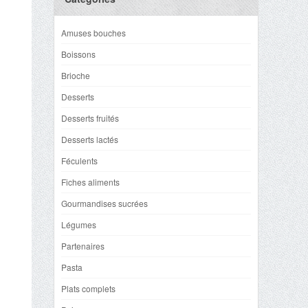
Amuses bouches
Boissons
Brioche
Desserts
Desserts fruités
Desserts lactés
Féculents
Fiches aliments
Gourmandises sucrées
Légumes
Partenaires
Pasta
Plats complets