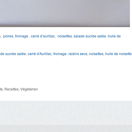
s
,
poires
,
fromage
,
carré d’aurillac
,
noisettes
,
salade sucrée salée
,
huile de
ade sucrée salée
,
carré d’Aurillac
,
fromage
,
raisins secs
,
noisettes
,
huile de noisette
ts
,
Recettes
,
Végétarien