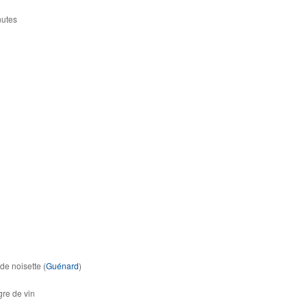
nutes
de noisette (
Guénard
)
gre de vin