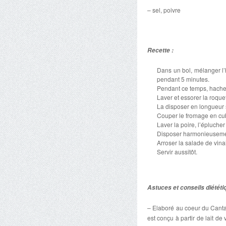
– sel, poivre
Recette :
Dans un bol, mélanger l’hu
pendant 5 minutes.
Pendant ce temps, hacher 
Laver et essorer la roquet
La disposer en longueur 
Couper le fromage en cu
Laver la poire, l’éplucher
Disposer harmonieusement
Arroser la salade de vinai
Servir aussitôt.
Astuces et conseils diététi
– Elaboré au coeur du Canta
est conçu à partir de lait d