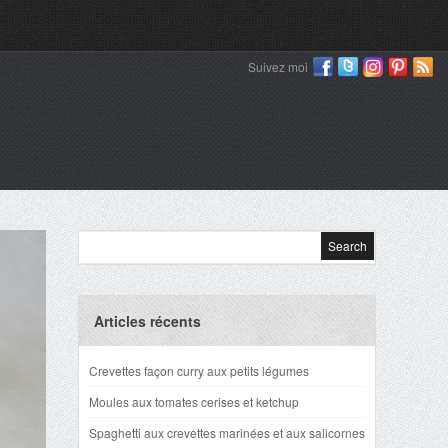
Suivez moi
Articles récents
Crevettes façon curry aux petits légumes
Moules aux tomates cerises et ketchup
Spaghetti aux crevettes marinées et aux salicornes