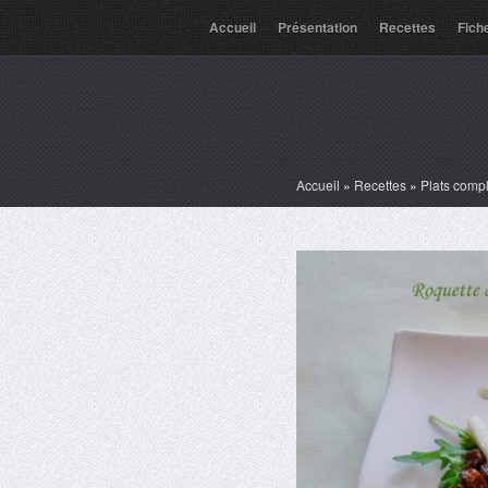
Accueil
Présentation
Recettes
Fich
Accueil
»
Recettes
»
Plats comp