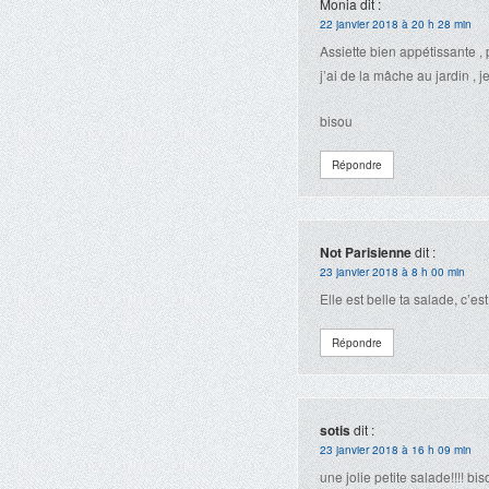
Monia
dit :
22 janvier 2018 à 20 h 28 min
Assiette bien appétissante , 
j’ai de la mâche au jardin , 
bisou
Répondre
Not Parisienne
dit :
23 janvier 2018 à 8 h 00 min
Elle est belle ta salade, c’es
Répondre
sotis
dit :
23 janvier 2018 à 16 h 09 min
une jolie petite salade!!!! bi