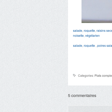
salade
,
roquette
,
raisins sec
noisette
,
végétarien
salade
,
roquette
,
poires
sal
Categories:
Plats comple
5 commentaires