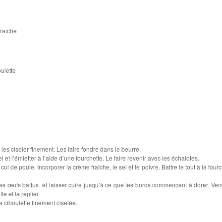
fraîche
ulette
 les ciseler finement. Les faire fondre dans le beurre.
l et l’émietter à l’aide d’une fourchette. Le faire revenir avec les échalotes.
l de poule. Incorporer la crème fraîche, le sel et le poivre. Battre le tout à la four
es œufs battus et laisser cuire jusqu’à ce que les bords commencent à dorer. Vers
e et la replier.
a ciboulette finement ciselée.