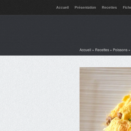
Accueil
Présentation
Recettes
Fich
Accueil
»
Recettes
»
Poissons