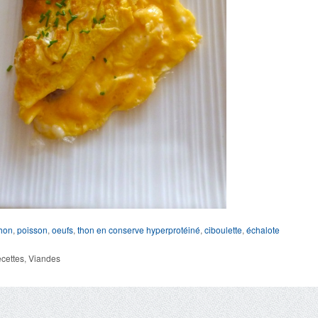
hon
,
poisson
,
oeufs
,
thon en conserve
hyperprotéiné
,
ciboulette
,
échalote
cettes
,
Viandes