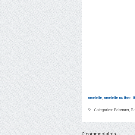
omelette
,
omelette au thon
,
t
Categories:
Poissons
,
Re
2 commentaires