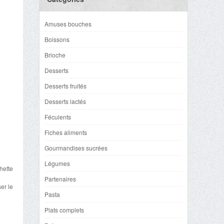
Amuses bouches
Boissons
Brioche
Desserts
Desserts fruités
Desserts lactés
Féculents
Fiches aliments
Gourmandises sucrées
Légumes
chette
Partenaires
er le
Pasta
Plats complets