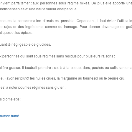
onvient parfaitement aux personnes sous régime mixés. De plus elle apporte une
 indispensables et une haute valeur énergétique.
iques, la consommation d’œufs est possible. Cependant, il faut éviter l’utilisati
 de rajouter des ingrédients comme du fromage. Pour donner davantage de goû
tiques et les épices.
uantité négligeable de glucides.
x personnes qui sont sous régimes sans résidus pour plusieurs raisons :
tière grasse. Il faudrait prendre : œufs à la coque, durs, pochés ou cuits sans ma
. Favoriser plutôt les huiles crues, la margarine au tournesol ou le beurre cru.
’est à noter pour les régimes sans gluten.
s d’omelette :
saumon fumé