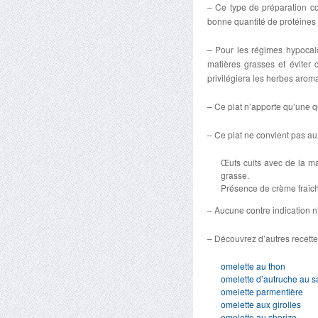
– Ce type de préparation c
bonne quantité de protéines
– Pour les régimes hypocalor
matières grasses et éviter
privilégiera les herbes aroma
– Ce plat n’apporte qu’une q
– Ce plat ne convient pas au
Œufs cuits avec de la ma
grasse.
Présence de crème fraîche
– Aucune contre indication n
– Découvrez d’autres recette
omelette au thon
omelette d’autruche au 
omelette parmentière
omelette aux girolles
omelette au chorizo