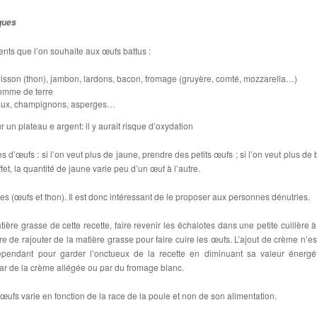
iques
ents que l’on souhaite aux œufs battus :
oisson (thon), jambon, lardons, bacon, fromage (gruyère, comté, mozzarella…)
pomme de terre
eaux, champignons, asperges…
 un plateau e argent: il y aurait risque d’oxydation
es d’œufs : si l’on veut plus de jaune, prendre des petits œufs ; si l’on veut plus de
et, la quantité de jaune varie peu d’un œuf à l’autre.
nes (œufs et thon). Il est donc intéressant de le proposer aux personnes dénutries.
ière grasse de cette recette, faire revenir les échalotes dans une petite cuillère à
ire de rajouter de la matière grasse pour faire cuire les œufs. L’ajout de crème n’es
pendant pour garder l’onctueux de la recette en diminuant sa valeur énergé
ar de la crème allégée ou par du fromage blanc.
œufs varie en fonction de la race de la poule et non de son alimentation.