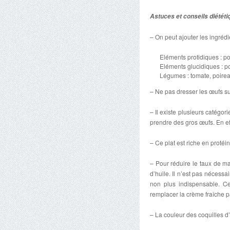
Astuces et conseils diétét
– On peut ajouter les ingrédi
Eléments protidiques : p
Eléments glucidiques : 
Légumes : tomate, poir
– Ne pas dresser les œufs sur
– Il existe plusieurs catégori
prendre des gros œufs. En eff
– Ce plat est riche en protéi
– Pour réduire le taux de mat
d’huile. Il n’est pas nécessa
non plus indispensable. Ce
remplacer la crème fraîche p
– La couleur des coquilles d’