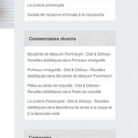
La cuisine provençale
Salade de nectarine et tomate à la mozzarella
Commentaires récents
Moutarde de Meaux® Pommery® : Diet & Délices -
Recettes dietétiques
dans
Poireaux vinaigrette
Poireaux vinaigrette : Diet & Délices - Recettes
dietétiques
dans
Moutarde de Meaux® Pommery®
Pâtes au pesto de roquette : Diet & Délices -
Recettes dietétiques
dans
Pesto de roquette
La cuisine Provençale : Diet & Délices - Recettes
dietétiques
dans
Ballottines de dinde à la coppa et
à la tapenade verte
Catégories