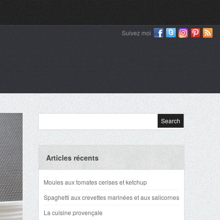
Suivez moi
Articles récents
Moules aux tomates cerises et ketchup
Spaghetti aux crevettes marinées et aux salicornes
La cuisine provençale