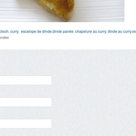
bloch
,
curry
,
escalope de dinde
,
dinde panée
,
chapelure au curry
,
dinde au curry
,
vo
andes