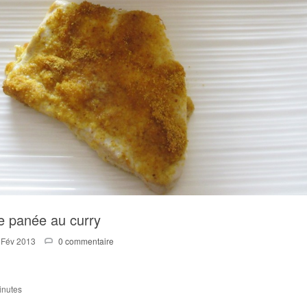
e panée au curry
 Fév 2013
0 commentaire
inutes