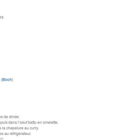
es
 (
Bloch
)
es de dinde.
 puis dans l’oeuf battu en omelette.
 la chapelure au curry.
s au réfrigérateur.
°C.