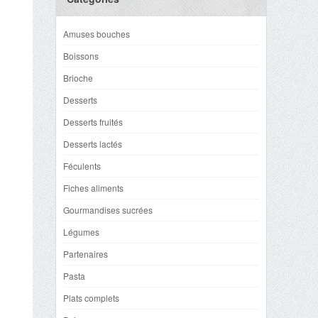
Amuses bouches
Boissons
Brioche
Desserts
Desserts fruités
Desserts lactés
Féculents
Fiches aliments
Gourmandises sucrées
Légumes
Partenaires
Pasta
Plats complets