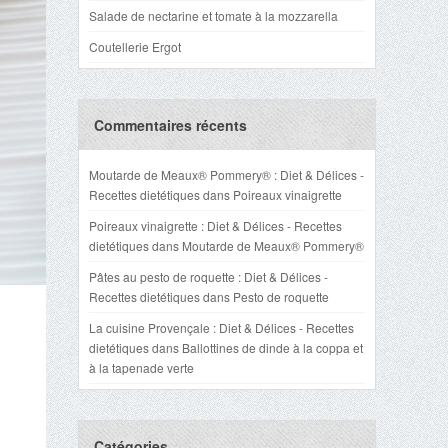
Salade de nectarine et tomate à la mozzarella
Coutellerie Ergot
Commentaires récents
Moutarde de Meaux® Pommery® : Diet & Délices -
Recettes dietétiques
dans
Poireaux vinaigrette
Poireaux vinaigrette : Diet & Délices - Recettes
dietétiques
dans
Moutarde de Meaux® Pommery®
Pâtes au pesto de roquette : Diet & Délices -
Recettes dietétiques
dans
Pesto de roquette
La cuisine Provençale : Diet & Délices - Recettes
dietétiques
dans
Ballottines de dinde à la coppa et
à la tapenade verte
Catégories