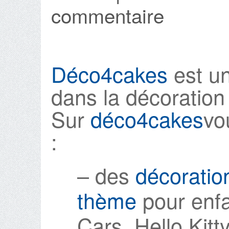
commentaire
Déco4cakes
est un
dans la décoration
Sur
déco4cakes
vo
:
– des
décoratio
thème
pour enfa
Cars, Hello Kit