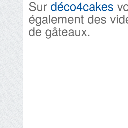
Sur
déco4cakes
vo
également des vid
de gâteaux.