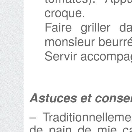
croque.
Faire griller d
monsieur beurré
Servir accompa
Astuces et consei
– Traditionnellem
de pain de mie c