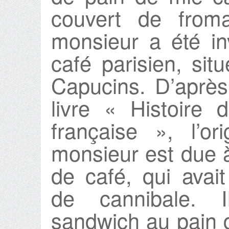
couvert de froma
monsieur a été i
café parisien, sit
Capucins. D’aprè
livre « Histoire
française », l’o
monsieur est due 
de café, qui avai
de cannibale. 
sandwich au pain