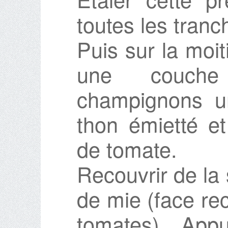
toutes les tranc
Puis sur la moi
une couch
champignons u
thon émietté e
de tomate.
Recouvrir de la
de mie (face re
tomates). App