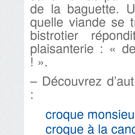
de la baguette. 
quelle viande se tr
bistrotier répon
plaisanterie : « 
! ».
– Découvrez d’aut
:
croque monsie
croque à la canc