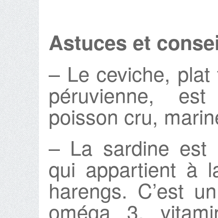
Astuces et consei
– Le ceviche, plat 
péruvienne, es
poisson cru, marin
– La sardine est
qui appartient à 
harengs. C’est un
oméga 3, vitami