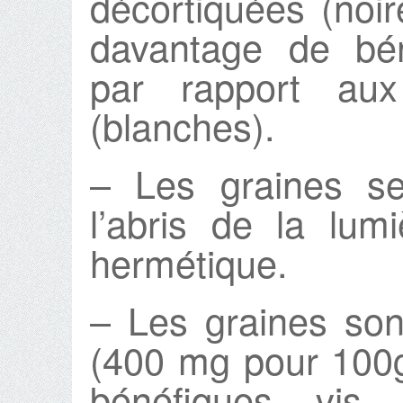
décortiquées (noir
davantage de bén
par rapport aux
(blanches).
– Les graines s
l’abris de la lu
hermétique.
– Les graines son
(400 mg pour 100g
bénéfiques vis