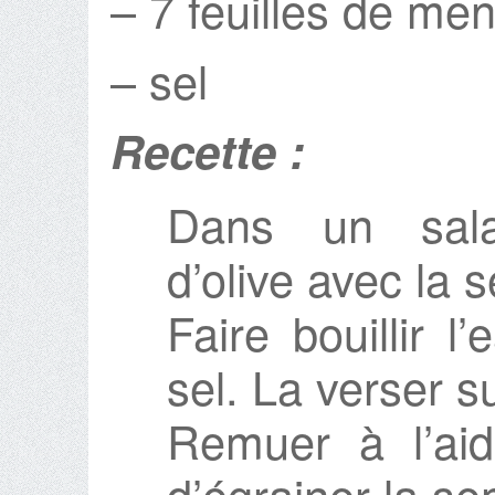
– 7 feuilles de men
– sel
Recette :
Dans un salad
d’olive avec la 
Faire bouillir 
sel. La verser s
Remuer à l’aid
d’égrainer la s