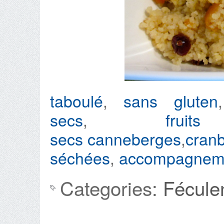
taboulé
,
sans gluten
secs
,
frui
secs
canneberges
,
cranb
séchées
,
accompagnem
Categories:
Fécule