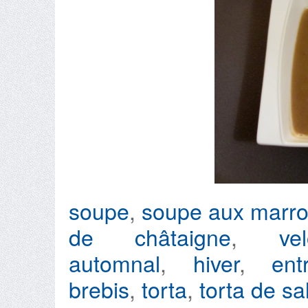
soupe
,
soupe aux marr
de châtaigne
,
ve
automnal
,
hiver
,
ent
brebis
,
torta
,
torta de s