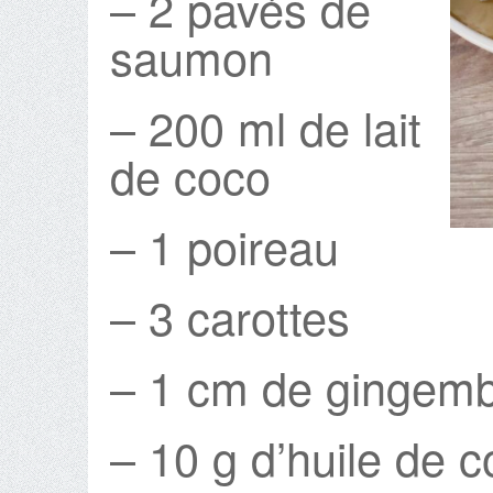
– 2 pavés de
saumon
– 200 ml de lait
de coco
– 1 poireau
– 3 carottes
– 1 cm de gingembr
– 10 g d’huile de c