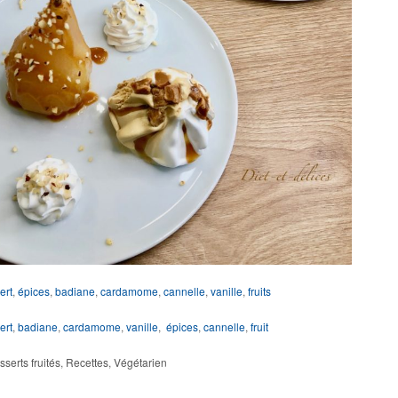
ert
,
épices
,
badiane
,
cardamome
,
cannelle
,
vanille
,
fruits
ert
,
badiane
,
cardamome
,
vanille
,
épices
,
cannelle
,
fruit
serts fruités
,
Recettes
,
Végétarien