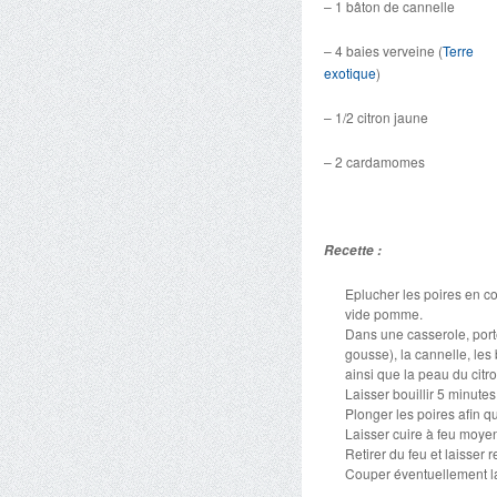
– 1 bâton de cannelle
– 4 baies verveine (
Terre
exotique
)
– 1/2 citron jaune
– 2 cardamomes
Recette :
Eplucher les poires en co
vide pomme.
Dans une casserole, porter
gousse), la cannelle, le
ainsi que la peau du citro
Laisser bouillir 5 minutes
Plonger les poires afin qu
Laisser cuire à feu moye
Retirer du feu et laisser 
Couper éventuellement la