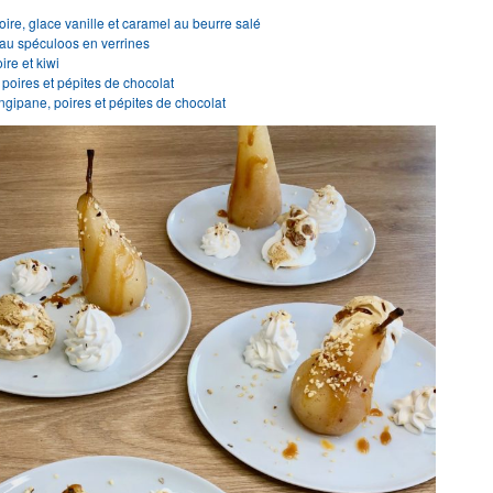
oire, glace vanille et caramel au beurre salé
 au spéculoos en verrines
re et kiwi
poires et pépites de chocolat
angipane, poires et pépites de chocolat