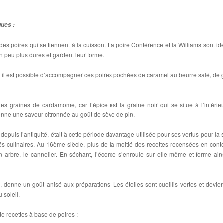
ques :
r des poires qui se tiennent à la cuisson. La poire Conférence et la Williams sont id
un peu plus dures et gardent leur forme.
 il est possible d’accompagner ces poires pochées de caramel au beurre salé, de 
 les graines de cardamome, car l’épice est la graine noir qui se situe à l’intérie
donne une saveur citronnée au goût de sève de pin.
epuis l’antiquité, était à cette période davantage utilisée pour ses vertus pour la 
és culinaires. Au 16ème siècle, plus de la moitié des recettes recensées en conte
un arbre, le cannelier. En séchant, l’écorce s’enroule sur elle-même et forme ain
, donne un goût anisé aux préparations. Les étoiles sont cueillis vertes et devie
 soleil.
e recettes à base de poires :