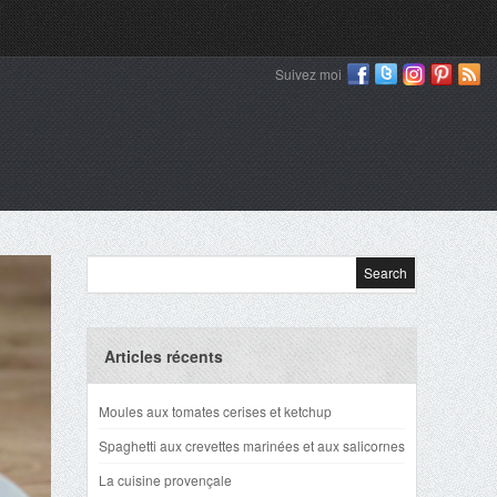
Suivez moi
Articles récents
Moules aux tomates cerises et ketchup
Spaghetti aux crevettes marinées et aux salicornes
La cuisine provençale