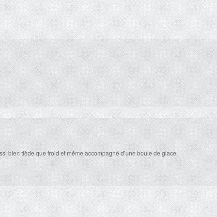
aussi bien tiède que froid et même accompagné d’une boule de glace.