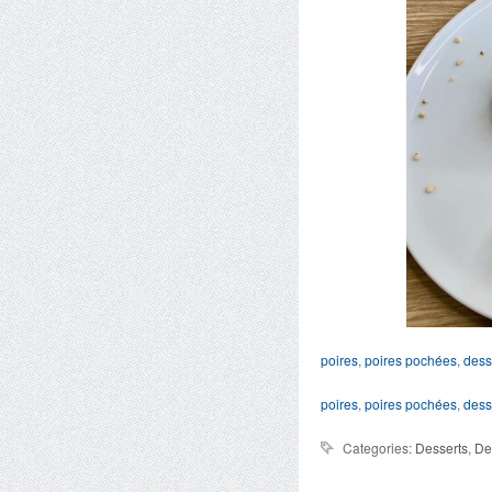
poires
,
poires pochées
,
dess
poires
,
poires pochées
,
dess
Categories:
Desserts
,
Des