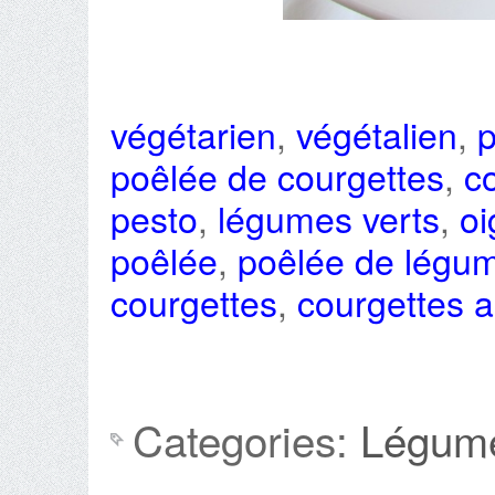
végétarien
,
végétalien
,
poêlée de courgettes
,
c
pesto
,
légumes verts
,
oi
poêlée
,
poêlée de légu
courgettes
,
courgettes 
Categories:
Légum