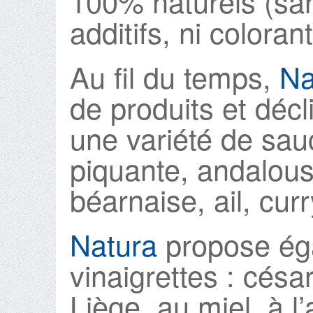
100% naturels (san
additifs, ni colorant
Au fil du temps,
Na
de produits et décl
une variété de sa
piquante, andalouse
béarnaise, ail, cu
Natura
propose ég
vinaigrettes : césa
Liège, au miel, à l