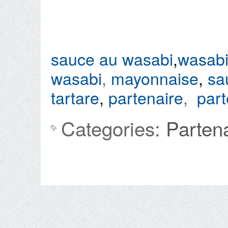
sauce au wasabi
,
wasab
wasabi
,
mayonnaise
,
sa
tartare
,
partenaire
,
part
Categories:
Parten