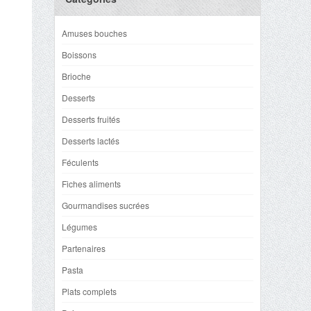
Amuses bouches
Boissons
Brioche
Desserts
Desserts fruités
Desserts lactés
Féculents
Fiches aliments
Gourmandises sucrées
Légumes
Partenaires
Pasta
Plats complets