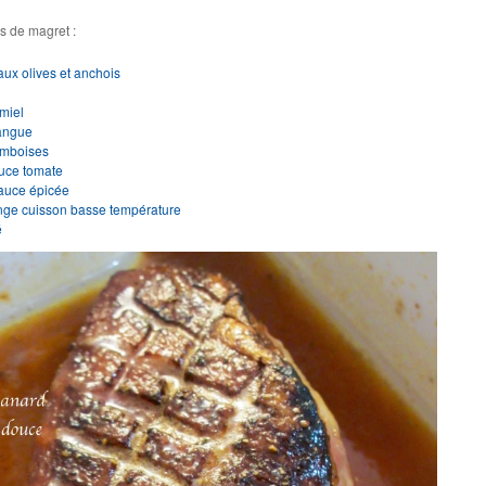
s de magret :
aux olives et anchois
 miel
mangue
amboises
auce tomate
sauce épicée
ange cuisson basse température
é