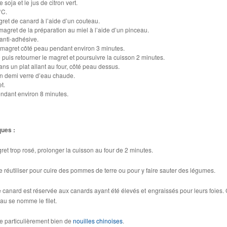
 soja et le jus de citron vert.
°C.
gret de canard à l’aide d’un couteau.
agret de la préparation au miel à l’aide d’un pinceau.
anti-adhésive.
 le magret côté peau pendant environ 3 minutes.
e puis retourner le magret et poursuivre la cuisson 2 minutes.
ans un plat allant au four, côté peau dessus.
n demi verre d’eau chaude.
t.
endant environ 8 minutes.
ques :
ret trop rosé, prolonger la cuisson au four de 2 minutes.
re réutiliser pour cuire des pommes de terre ou pour y faire sauter des légumes.
e canard est réservée aux canards ayant été élevés et engraissés pour leurs foies.
au se nomme le filet.
e particulièrement bien de
nouilles chinoises
.