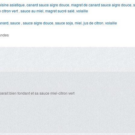
uisine asiatique
,
canard sauce aigre douce
,
magret de canard sauce aigre douce
,
s
 citron vert
,
sauce au miel
,
magret sucré salé
,
volaille
anard
,
sauce
,
sauce aigre douce
,
sauce soja
,
miel
,
jus de citron
,
volaille
andes
arait bien fondant et sa sauce miel-citron vert