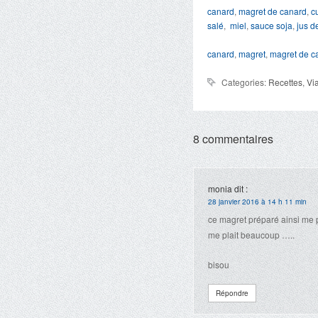
canard
,
magret de canard
,
c
salé
,
miel
,
sauce soja
,
jus de
canard
,
magret
,
magret de c
Categories:
Recettes
,
Vi
8 commentaires
monia
dit :
28 janvier 2016 à 14 h 11 min
ce magret préparé ainsi me p
me plait beaucoup …..
bisou
Répondre