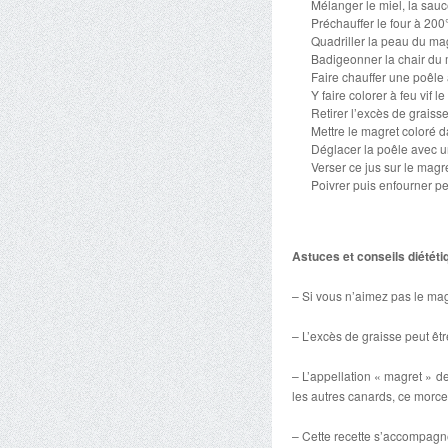
Mélanger le miel, la sauce
Préchauffer le four à 200
Quadriller la peau du ma
Badigeonner la chair du m
Faire chauffer une poêle 
Y faire colorer à feu vif
Retirer l’excès de graiss
Mettre le magret coloré d
Déglacer la poêle avec u
Verser ce jus sur le magre
Poivrer puis enfourner p
Astuces et conseils diététi
– Si vous n’aimez pas le mag
– L’excès de graisse peut êt
– L’appellation « magret » d
les autres canards, ce morce
– Cette recette s’accompagn