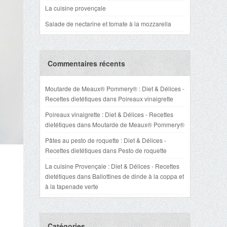
La cuisine provençale
Salade de nectarine et tomate à la mozzarella
Commentaires récents
Moutarde de Meaux® Pommery® : Diet & Délices -
Recettes dietétiques
dans
Poireaux vinaigrette
Poireaux vinaigrette : Diet & Délices - Recettes
dietétiques
dans
Moutarde de Meaux® Pommery®
Pâtes au pesto de roquette : Diet & Délices -
Recettes dietétiques
dans
Pesto de roquette
La cuisine Provençale : Diet & Délices - Recettes
dietétiques
dans
Ballottines de dinde à la coppa et
à la tapenade verte
Catégories