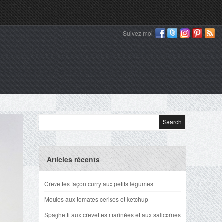
Suivez moi
Articles récents
Crevettes façon curry aux petits légumes
Moules aux tomates cerises et ketchup
Spaghetti aux crevettes marinées et aux salicornes