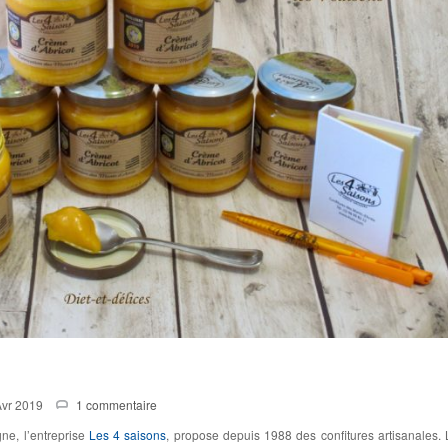
Avr 2019
1 commentaire
ne, l’entreprise
Les 4 saisons
, propose depuis 1988 des confitures artisanales. 