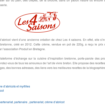
uster sur du pain, des crêpes, de la brioche, dans un yaourt nature ou encore s
serie.
’abricot vient d’une ancienne création de chez Les 4 saisons. En effet, elle s’in
 bretonne, créé en 2012. Cette crème, vendue en pot de 220g, a reçu le prix 
 l’association Produit en Bretagne.
ateforme d’échange sur la cuisine d’inspiration bretonne, porte-parole des pro
rendez-vous de tous les amoureux de l’art de vivre breton. Elle propose des recettes
ages, des bonnes adresses, des liens vers les meilleures recettes de la blogosphèr
e d’abricots et myrtilles
cot
partenariat
,
partenaire
,
partenariat
,
crème d’abricot