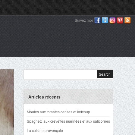
Suivez moi
Articles récents
Moules aux tomates cerises et ketchup
Spaghetti aux crevettes marinées et aux salicornes
La cuisine provençale