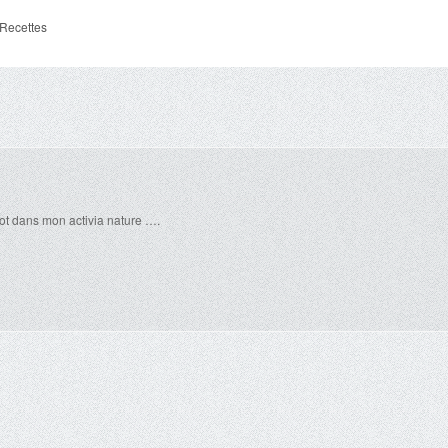
Recettes
ot dans mon activia nature ….