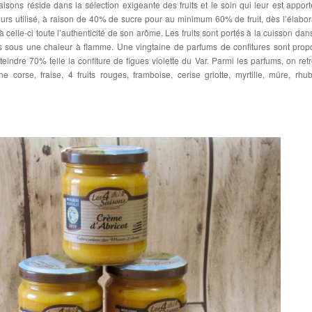
sons réside dans la sélection exigeante des fruits et le soin qui leur est apport
jours utilisé, à raison de 40% de sucre pour au minimum 60% de fruit, dès l’élabor
 à celle-ci toute l’authenticité de son arôme. Les fruits sont portés à la cuisson dan
s sous une chaleur à flamme. Une vingtaine de parfums de confitures sont prop
tteindre 70% telle la confiture de figues violette du Var. Parmi les parfums, on ret
e corse, fraise, 4 fruits rouges, framboise, cerise griotte, myrtille, mûre, rhu