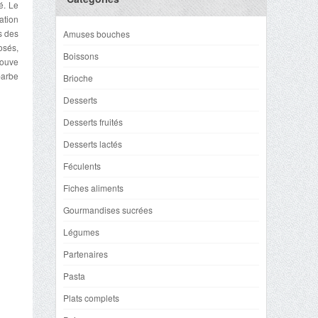
é. Le
ation
s des
Amuses bouches
osés,
Boissons
rouve
barbe
Brioche
Desserts
Desserts fruités
Desserts lactés
Féculents
Fiches aliments
Gourmandises sucrées
Légumes
Partenaires
Pasta
Plats complets