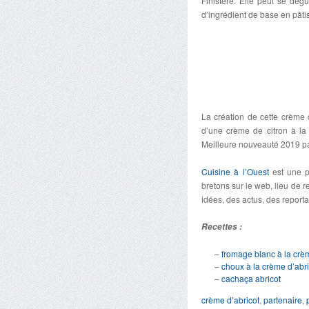
Finistère. Elle peut se dég
d’ingrédient de base en pâtis
La création de cette crème d
d’une crème de citron à la
Meilleure nouveauté 2019 par
Cuisine à l’Ouest
est une pl
bretons sur le web, lieu de 
idées, des actus, des report
Recettes :
–
fromage blanc à la crèm
–
choux à la crème d’abri
–
cachaça abricot
crème d’abricot
,
partenaire
,