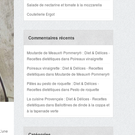
Salade de nectarine et tomate à la mozzarella
Coutellerie Ergot
Commentaires récents
Moutarde de Meaux® Pommery® : Diet & Délices -
Recettes dietétiques
dans
Poireaux vinaigrette
Poireaux vinaigrette : Diet & Délices - Recettes
dietétiques
dans
Moutarde de Meaux® Pommery®
Pâtes au pesto de roquette : Diet & Délices -
Recettes dietétiques
dans
Pesto de roquette
La cuisine Provençale : Diet & Délices - Recettes
dietétiques
dans
Ballottines de dinde à la coppa et
à la tapenade verte
L’une
Catégories