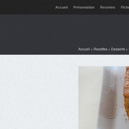
Accueil
Présentation
Recettes
Fich
Accueil
»
Recettes
»
Desserts
»