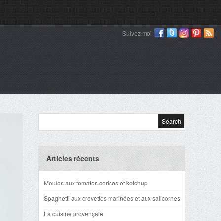
Suivez moi
Articles récents
Moules aux tomates cerises et ketchup
Spaghetti aux crevettes marinées et aux salicornes
La cuisine provençale