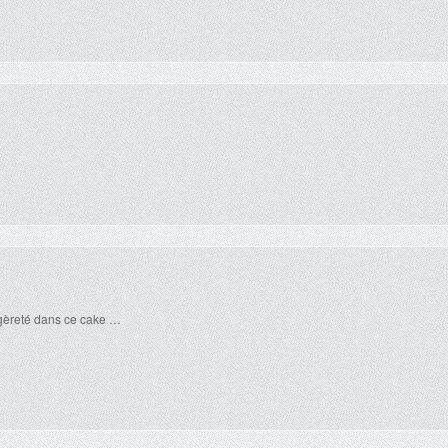
égèreté dans ce cake …