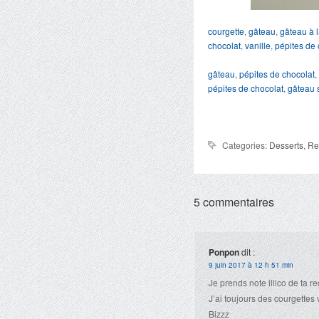
courgette
,
gâteau
,
gâteau à l
chocolat
,
vanille
,
pépites de 
gâteau
,
pépites de chocolat
,
pépites de chocolat
,
gâteau 
Categories:
Desserts
,
Re
5 commentaires
Ponpon
dit :
9 juin 2017 à 12 h 51 min
Je prends note illico de ta re
J’ai toujours des courgettes 
Bizzz