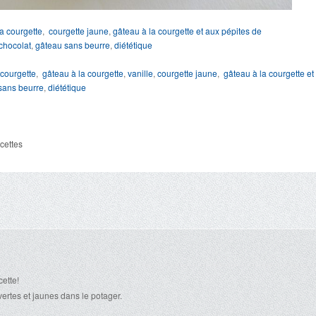
a courgette
,
courgette jaune
,
gâteau à la courgette et aux pépites de
chocolat
,
gâteau sans beurre
,
diététique
courgette
,
gâteau à la courgette
,
vanille
,
courgette jaune
,
gâteau à la courgette et
sans beurre
,
diététique
cettes
cette!
vertes et jaunes dans le potager.