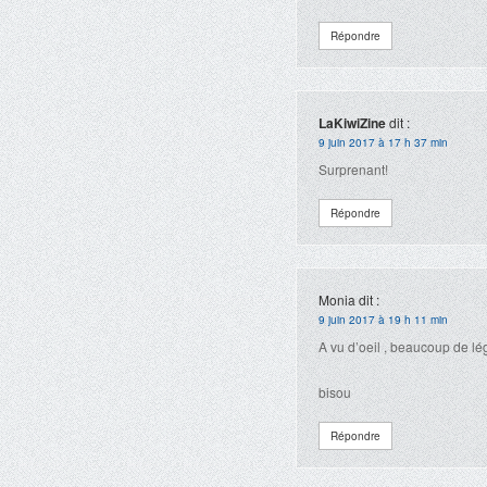
Répondre
LaKiwiZine
dit :
9 juin 2017 à 17 h 37 min
Surprenant!
Répondre
Monia
dit :
9 juin 2017 à 19 h 11 min
A vu d’oeil , beaucoup de l
bisou
Répondre