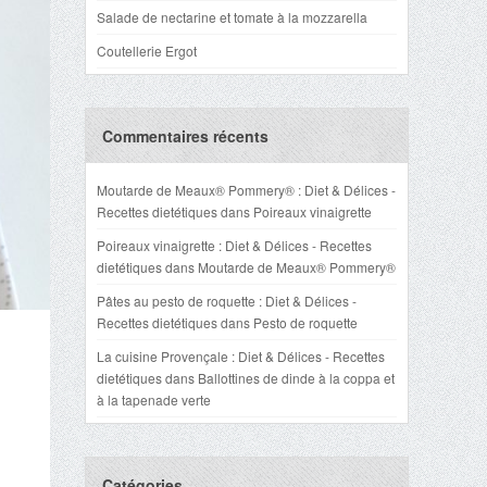
Salade de nectarine et tomate à la mozzarella
Coutellerie Ergot
Commentaires récents
Moutarde de Meaux® Pommery® : Diet & Délices -
Recettes dietétiques
dans
Poireaux vinaigrette
Poireaux vinaigrette : Diet & Délices - Recettes
dietétiques
dans
Moutarde de Meaux® Pommery®
Pâtes au pesto de roquette : Diet & Délices -
Recettes dietétiques
dans
Pesto de roquette
La cuisine Provençale : Diet & Délices - Recettes
dietétiques
dans
Ballottines de dinde à la coppa et
à la tapenade verte
Catégories