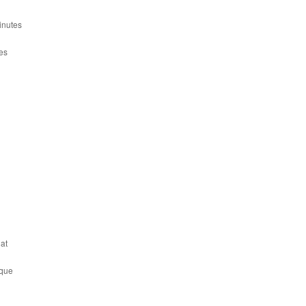
inutes
es
at
ique