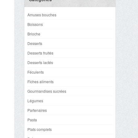
Amuses bouches
Boissons
Brioche
Desserts
Desserts fruités
Desserts lactés
Féculents
Fiches aliments
Gourmandises sucrées
Légumes
Partenaires
Pasta
Plats complets