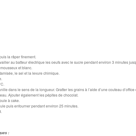
puis la râper finement.
vailler au batteur électrique les oeufs avec le sucre pendant environ 3 minutes jus
 mousseux et blanc.
 tamisée, le sel et la levure chimique.
e.
°C.
lle dans le sens de la longueur. Gratter les grains à l’aide d’une couteau d’office 
âteau. Ajouter également les pépites de chocolat.
oule à cake.
oule puis enfourner pendant environ 25 minutes.
d.
ques :