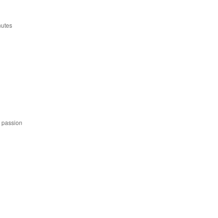
nutes
la passion