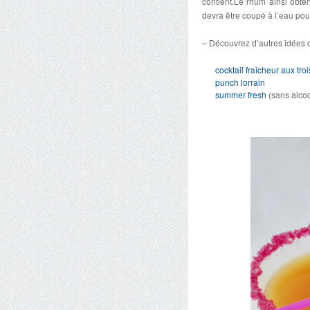
contient.Le rhum ainsi obte
devra être coupé à l’eau pour
– Découvrez d’autres idées d
cocktail fraîcheur aux tr
punch lorrain
summer fresh
(sans alcoo