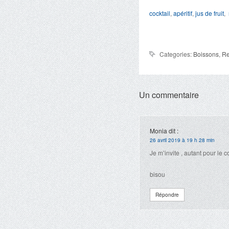
cocktail
,
apéritif
,
jus de fruit
,
Categories:
Boissons
,
Re
Un commentaire
Monia
dit :
26 avril 2019 à 19 h 28 min
Je m’invite , autant pour le
bisou
Répondre