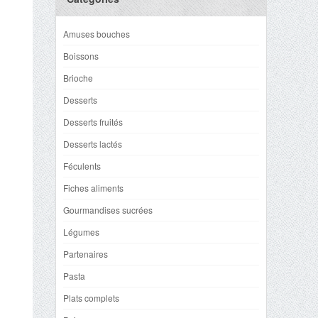
Amuses bouches
Boissons
Brioche
Desserts
Desserts fruités
Desserts lactés
Féculents
Fiches aliments
Gourmandises sucrées
Légumes
Partenaires
Pasta
Plats complets