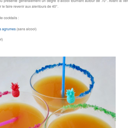
nu présente généralement un degré d’alcool tournant autour de 70°. Avant la vent
 le faire revenir aux alentours de 40°.
e cocktails :
ois agrumes
(sans alcool)
l)