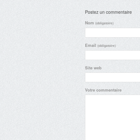
Postez un commentaire
Nom
(obligatoire)
Email
(obligatoire)
Site web
Votre commentaire