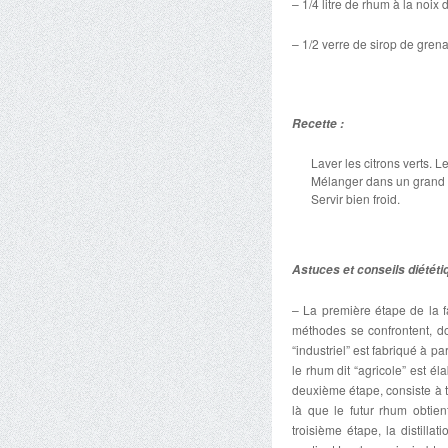
– 1/4 litre de rhum à la noix
– 1/2 verre de sirop de grena
Recette :
Laver les citrons verts. L
Mélanger dans un grand sal
Servir bien froid.
Astuces et conseils diététi
– La première étape de la f
méthodes se confrontent, d
“industriel” est fabriqué à p
le rhum dit “agricole” est él
deuxième étape, consiste à t
là que le futur rhum obtien
troisième étape, la distilla