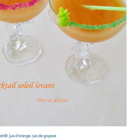
éritif
,
jus d’orange
,
jus de goyave