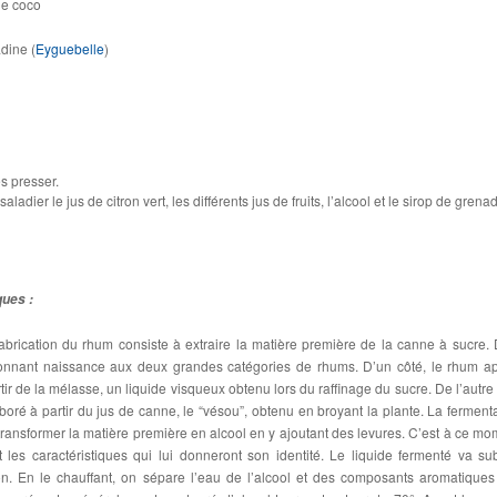
 de coco
dine (
Eyguebelle
)
es presser.
adier le jus de citron vert, les différents jus de fruits, l’alcool et le sirop de grena
ques :
abrication du rhum consiste à extraire la matière première de la canne à sucre.
onnant naissance aux deux grandes catégories de rhums. D’un côté, le rhum a
artir de la mélasse, un liquide visqueux obtenu lors du raffinage du sucre. De l’autre 
aboré à partir du jus de canne, le “vésou”, obtenu en broyant la plante. La fermenta
ransformer la matière première en alcool en y ajoutant des levures. C’est à ce mo
t les caractéristiques qui lui donneront son identité. Le liquide fermenté va sub
tion. En le chauffant, on sépare l’eau de l’alcool et des composants aromatiques 