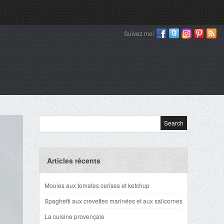
Suivez moi
Articles récents
Moules aux tomates cerises et ketchup
Spaghetti aux crevettes marinées et aux salicornes
La cuisine provençale