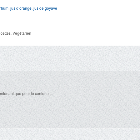
rhum
,
jus d’orange
,
jus de goyave
cettes
,
Végétarien
 contenant que pour le contenu ….