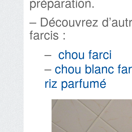
préparation.
– Découvrez d’aut
farcis :
–
chou farci
–
chou blanc fa
riz parfumé