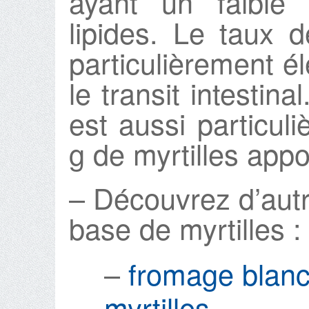
ayant un faible 
lipides. Le taux d
particulièrement é
le transit intestina
est aussi particul
g de myrtilles appo
– Découvrez d’autr
base de myrtilles :
–
fromage blanc 
myrtilles