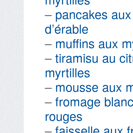
–
pancakes aux m
d’érable
–
muffins aux my
–
tiramisu au ci
myrtilles
–
mousse aux my
–
fromage blanc 
rouges
–
faisselle aux fr