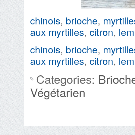
chinois
,
brioche
,
myrtille
aux myrtilles
,
citron
,
lem
chinois
,
brioche
,
myrtille
aux myrtilles
,
citron
,
lem
Categories:
Brioch
Végétarien