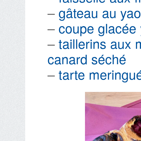
–
gâteau au yaou
–
coupe glacée 
–
taillerins aux 
canard séché
–
tarte meringué