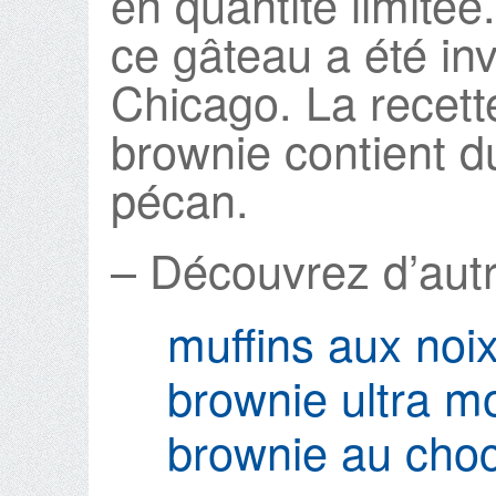
en quantité limitée
ce gâteau a été in
Chicago. La recette
brownie contient d
pécan.
– Découvrez d’autr
muffins aux noi
brownie ultra m
brownie au choc