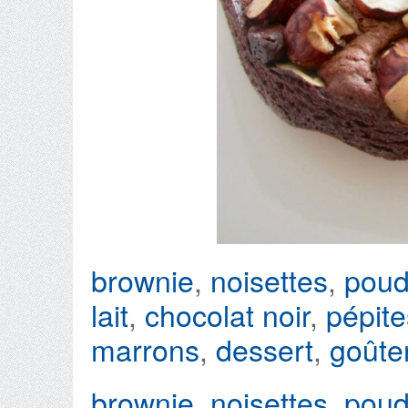
brownie
,
noisettes
,
poud
lait
,
chocolat noir
,
pépite
marrons
,
dessert
,
goûte
brownie
,
noisettes
,
poud