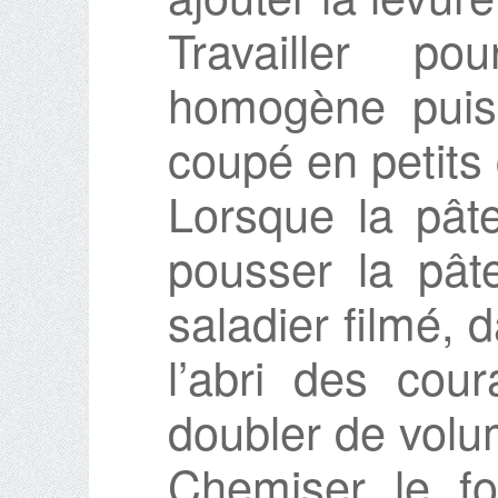
Travailler p
homogène puis
coupé en petits
Lorsque la pât
pousser la pâ
saladier filmé,
l’abri des cour
doubler de volu
Chemiser le f