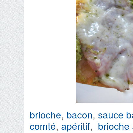
brioche
,
bacon
,
sauce ba
comté
,
apéritif
,
brioche 