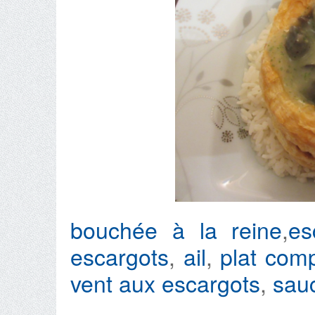
bouchée à la reine
,
es
escargots
,
ail
,
plat comp
vent aux escargots
,
sau