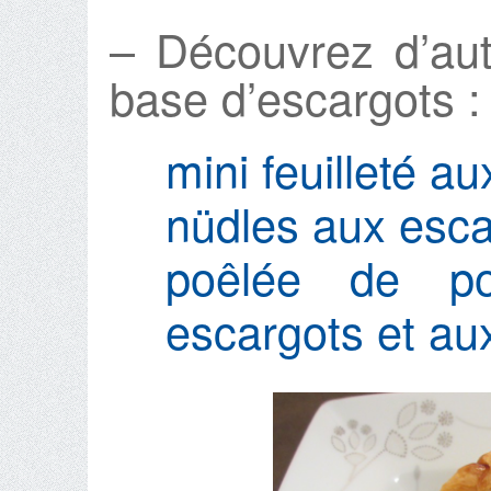
– Découvrez d’aut
base d’escargots :
mini feuilleté a
nüdles aux esca
poêlée de p
escargots et au