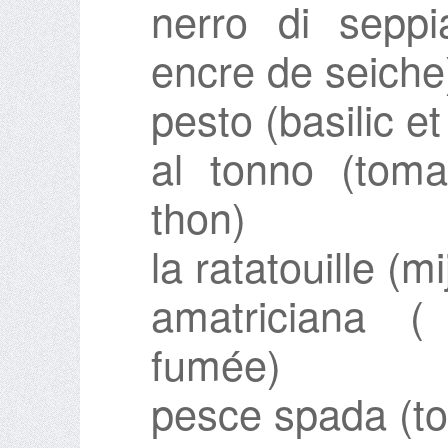
nerro di seppi
encre de seiche
pesto (basilic e
al tonno (toma
thon)
la ratatouille (m
amatriciana (
fumée)
pesce spada (t