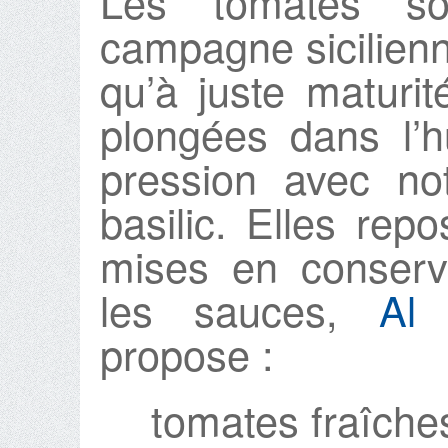
Les tomates so
campagne sicilienne
qu’à juste maturit
plongées dans l’h
pression avec no
basilic. Elles rep
mises en conserve
les sauces,
Al
propose :
tomates fraîches