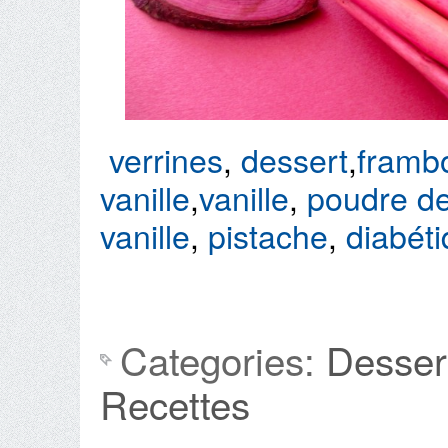
verrines
,
dessert
,
framb
vanille
,
vanille
,
poudre d
vanille
,
pistache
,
diabét
Categories:
Dessert
Recettes