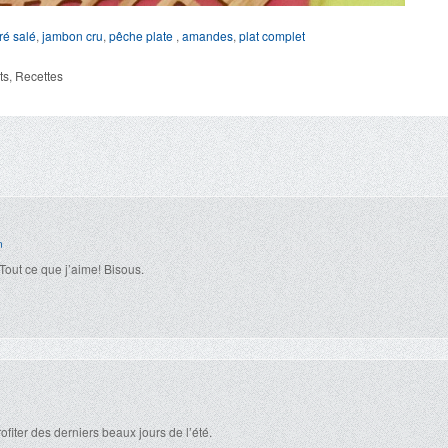
ré salé
,
jambon cru
,
pêche plate
,
amandes
,
plat complet
ts
,
Recettes
n
out ce que j’aime! Bisous.
fiter des derniers beaux jours de l’été.