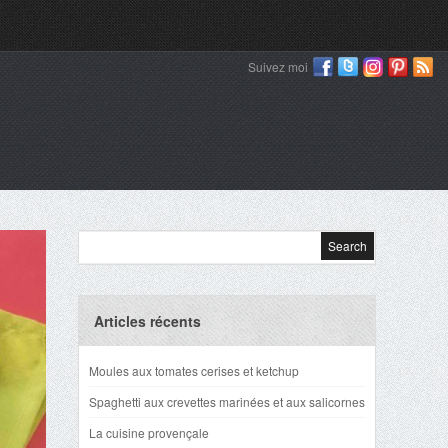
Suivez moi
Articles récents
Moules aux tomates cerises et ketchup
Spaghetti aux crevettes marinées et aux salicornes
La cuisine provençale