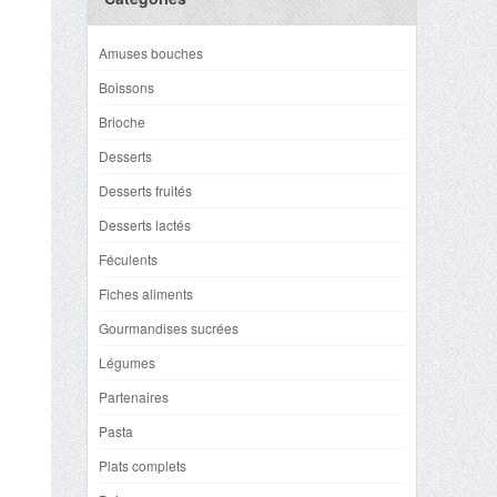
Amuses bouches
Boissons
Brioche
Desserts
Desserts fruités
Desserts lactés
Féculents
Fiches aliments
Gourmandises sucrées
Légumes
Partenaires
Pasta
Plats complets