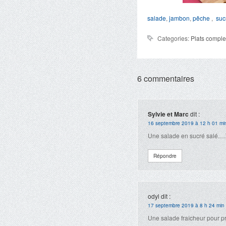
salade
,
jambon
,
pêche
,
suc
Categories:
Plats comple
6 commentaires
Sylvie et Marc
dit :
16 septembre 2019 à 12 h 01 mi
Une salade en sucré salé….T
Répondre
odyl
dit :
17 septembre 2019 à 8 h 24 min
Une salade fraîcheur pour pro