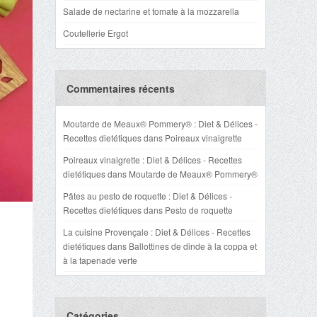
Salade de nectarine et tomate à la mozzarella
Coutellerie Ergot
Commentaires récents
Moutarde de Meaux® Pommery® : Diet & Délices -
Recettes dietétiques
dans
Poireaux vinaigrette
Poireaux vinaigrette : Diet & Délices - Recettes
dietétiques
dans
Moutarde de Meaux® Pommery®
Pâtes au pesto de roquette : Diet & Délices -
Recettes dietétiques
dans
Pesto de roquette
La cuisine Provençale : Diet & Délices - Recettes
dietétiques
dans
Ballottines de dinde à la coppa et
à la tapenade verte
Catégories