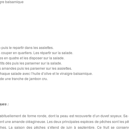
igre balsamique
puis le repartir dans les assiettes.
 couper en quartiers. Les répartir sur la salade.
s en quatre et les disposer sur la salade.
its dés puis les parsemer sur la salade.
 amandes puis les parsemer sur les assiettes.
 chaque salade avec l’huile d’olive et le vinaigre balsamique.
de une tranche de jambon cru.
ques :
abituellement de forme ronde, dont la peau est recouverte d’un duvet soyeux. Sa 
ient une amande oléagineuse. Les deux principales espèces de pêches sont les p
ches. La saison des pêches s’étend de juin à septembre. Ce fruit se conser