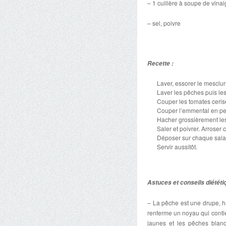
– 1 cuillère à soupe de vina
– sel, poivre
Recette :
Laver, essorer le mesclun 
Laver les pêches puis les
Couper les tomates cerise
Couper l’emmental en pet
Hacher grossièrement les
Saler et poivrer. Arroser
Déposer sur chaque sala
Servir aussitôt.
Astuces et conseils diététi
– La pêche est une drupe, h
renferme un noyau qui cont
jaunes et les pêches blan