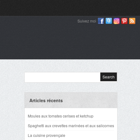
Suivez moi
Articles récents
Moules aux tomates cerises et ketchup
Spaghetti aux crevettes marinées et aux salicornes
La cuisine provençale