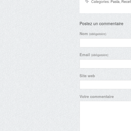
Categories:
Pasta
,
Recet
Postez un commentaire
Nom
(obligatoire)
Email
(obligatoire)
Site web
Votre commentaire