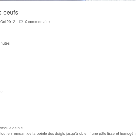
s oeufs
 Oct 2012
0 commentaire
inutes
ine
semoule de blé.
au, tout en remuant de la pointe des doigts jusqu’à obtenir une pâte lisse et homogèn