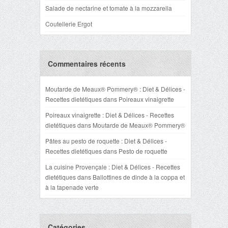
Salade de nectarine et tomate à la mozzarella
Coutellerie Ergot
Commentaires récents
Moutarde de Meaux® Pommery® : Diet & Délices -
Recettes dietétiques
dans
Poireaux vinaigrette
Poireaux vinaigrette : Diet & Délices - Recettes
dietétiques
dans
Moutarde de Meaux® Pommery®
Pâtes au pesto de roquette : Diet & Délices -
Recettes dietétiques
dans
Pesto de roquette
La cuisine Provençale : Diet & Délices - Recettes
dietétiques
dans
Ballottines de dinde à la coppa et
à la tapenade verte
Catégories