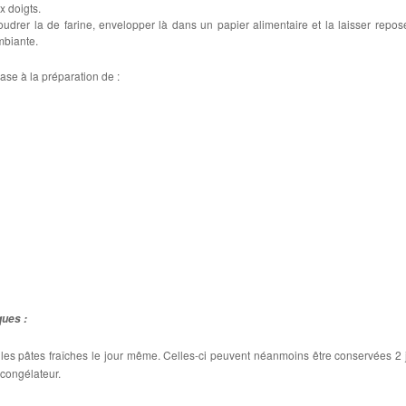
x doigts.
drer la de farine, envelopper là dans un papier alimentaire et la laisser repos
mbiante.
base à la préparation de :
ques :
r les pâtes fraîches le jour même. Celles-ci peuvent néanmoins être conservées 2 
 congélateur.