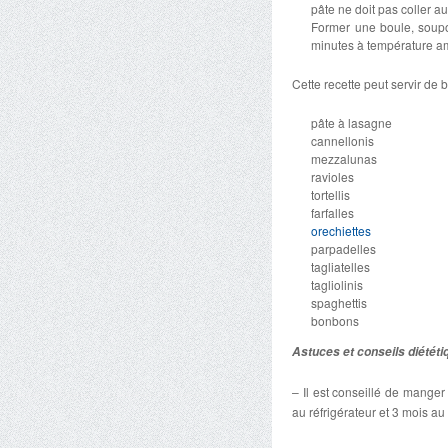
pâte ne doit pas coller au
Former une boule, soupou
minutes à température a
Cette recette peut servir de 
pâte à lasagne
cannellonis
mezzalunas
ravioles
tortellis
farfalles
orechiettes
parpadelles
tagliatelles
tagliolinis
spaghettis
bonbons
Astuces et conseils diététi
– Il est conseillé de mange
au réfrigérateur et 3 mois au