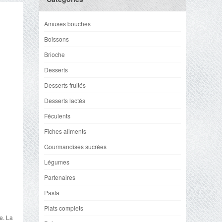
Amuses bouches
Boissons
Brioche
Desserts
Desserts fruités
Desserts lactés
Féculents
Fiches aliments
Gourmandises sucrées
Légumes
Partenaires
Pasta
Plats complets
e. La