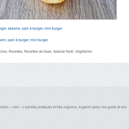
rger
,
sésame
,
pain à burger
,
mini burger
péro
,
pain à burger
,
mini burger
ches
,
Recettes
,
Recettes de base
,
Spécial Noël
,
Végétarien
rsion « mini » c’est très pratiques et très mignons. A garnir selon vos goûts et vos