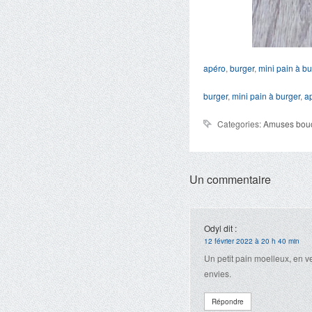
apéro
,
burger
,
mini pain à bu
burger
,
mini pain à burger
,
a
Categories:
Amuses bou
Un commentaire
Odyl
dit :
12 février 2022 à 20 h 40 min
Un petit pain moelleux, en ve
envies.
Répondre