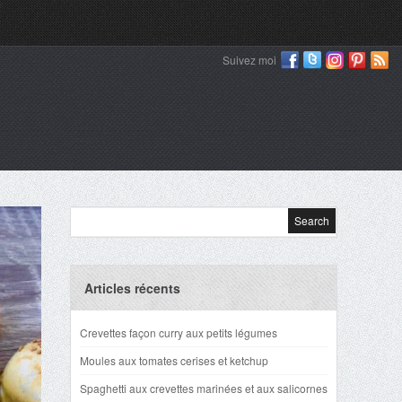
Suivez moi
Articles récents
Crevettes façon curry aux petits légumes
Moules aux tomates cerises et ketchup
Spaghetti aux crevettes marinées et aux salicornes