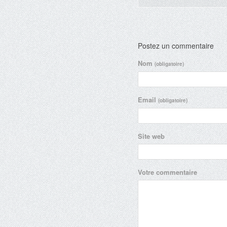
Postez un commentaire
Nom
(obligatoire)
Email
(obligatoire)
Site web
Votre commentaire