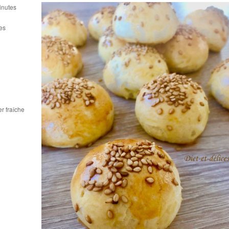
inutes
es
r fraîche