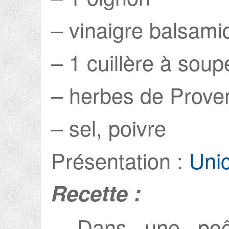
– vinaigre balsami
– 1 cuillère à soupe
– herbes de Prove
– sel, poivre
Présentation :
Unic
Recette :
Dans une poêl