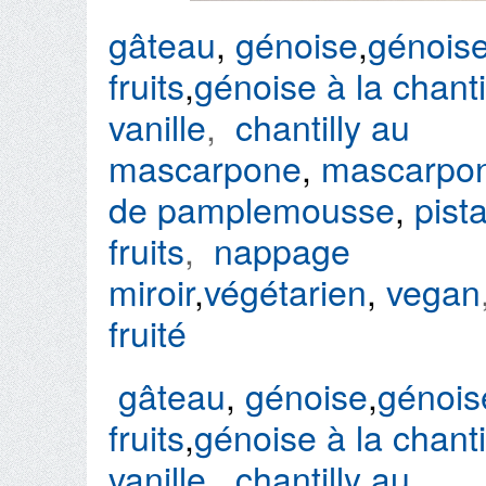
gâteau
,
génoise
,
génoise
fruits
,
génoise à la chanti
vanille
,
chantilly au
mascarpone
,
mascarpo
de pamplemousse
,
pist
fruits
,
nappage
miroir
,
végétarien
,
vegan
fruité
gâteau
,
génoise
,
génoise
fruits
,
génoise à la chanti
vanille
,
chantilly au