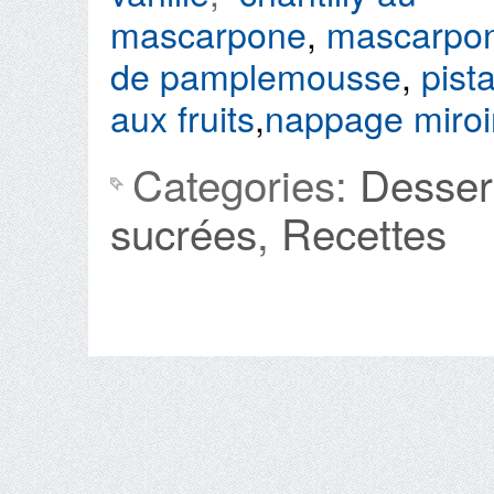
mascarpone
,
mascarpo
de pamplemousse
,
pist
aux fruits
,
nappage miroi
Categories:
Dessert
sucrées
,
Recettes