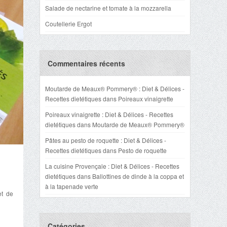
Salade de nectarine et tomate à la mozzarella
Coutellerie Ergot
Commentaires récents
Moutarde de Meaux® Pommery® : Diet & Délices -
Recettes dietétiques
dans
Poireaux vinaigrette
Poireaux vinaigrette : Diet & Délices - Recettes
dietétiques
dans
Moutarde de Meaux® Pommery®
Pâtes au pesto de roquette : Diet & Délices -
Recettes dietétiques
dans
Pesto de roquette
La cuisine Provençale : Diet & Délices - Recettes
dietétiques
dans
Ballottines de dinde à la coppa et
à la tapenade verte
et de
Catégories