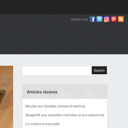
Suivez moi
Articles récents
Moules aux tomates cerises et ketchup
Spaghetti aux crevettes marinées et aux salicornes
La cuisine provençale