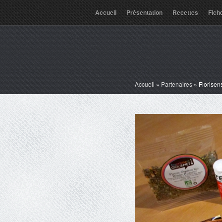
Accueil
Présentation
Recettes
Fich
Accueil
»
Partenaires
»
Florisen