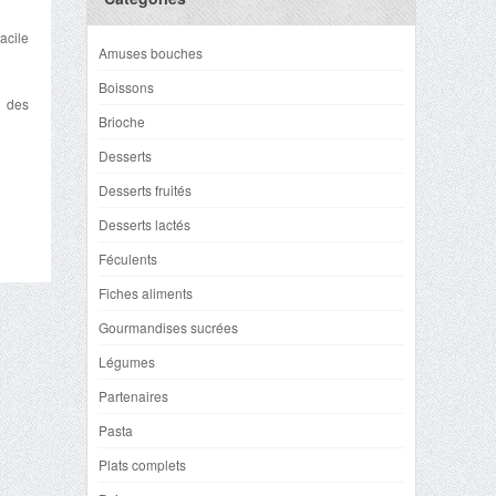
acile
Amuses bouches
Boissons
t des
Brioche
Desserts
Desserts fruités
Desserts lactés
Féculents
Fiches aliments
Gourmandises sucrées
Légumes
Partenaires
Pasta
Plats complets