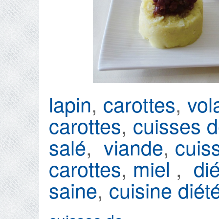
lapin
,
carottes
,
vola
carottes
,
cuisses d
salé
,
viande
,
cuis
carottes
,
miel
,
di
saine
,
cuisine diét