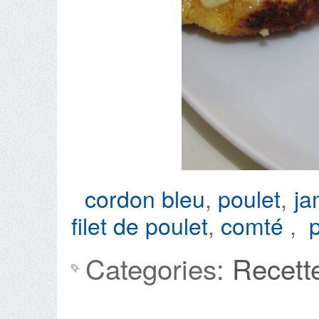
cordon bleu
,
poulet
,
ja
filet de poulet
,
comté
,
Categories:
Recett