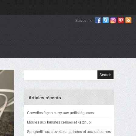
Suivez moi
Articles récents
Crevettes façon curry aux petits légumes
Moules aux tomates cerises et ketchup
Spaghetti aux crevettes marinées et aux salicornes