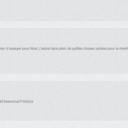
 bien d’essayer pour Noel, j’adore faire plein de petites choses variées pour le réveil
lait beaucoup!!! bisous