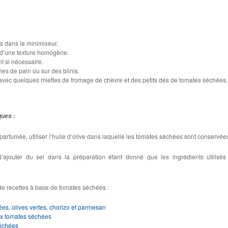
ts dans le minimixeur.
n d’une texture homogène.
t si nécessaire.
hes de pain ou sur des blinis.
vec quelques miettes de fromage de chèvre et des petits dés de tomates séchées.
ques :
parfumée, utiliser l’huile d’olive dans laquelle les tomates séchées sont conservée
d’ajouter du sel dans la préparation étant donné que les ingrédients utilisés
de recettes à base de tomates séchées :
es, olives vertes, chorizo et parmesan
ux tomates séchées
séchées