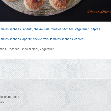
tomates séchées
,
apéritif
,
chèvre frais
,
tomates séchées
,
végétarien
,
câpres
tomates séchées
,
apéritif
,
chèvre frais
,
tomates séchées
,
câpres
ches
,
Recettes
,
Spécial Noël
,
Végétarien
tes les bourses
es …..