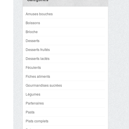
Amuses bouches
Boissons
Brioche
Desserts
Desserts fruités
Desserts lactés
Féculents
Fiches aliments
Gourmandises sucrées
Légumes
Partenaires
Pasta
Plats complets