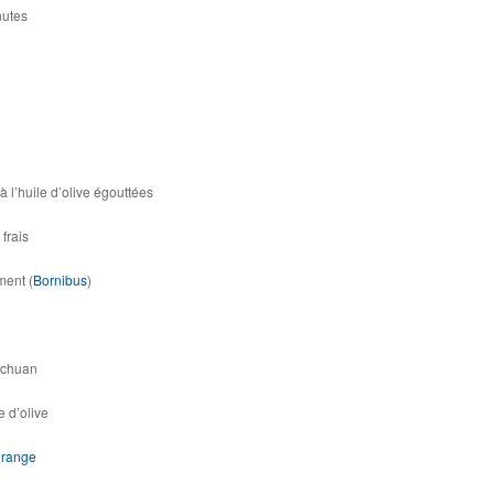
nutes
 l’huile d’olive égouttées
frais
ment (
Bornibus
)
ichuan
e d’olive
grange