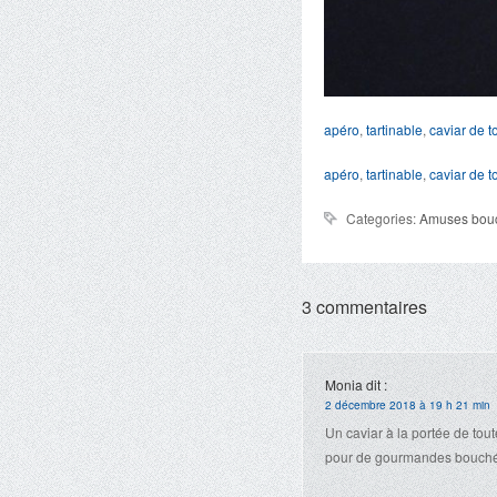
apéro
,
tartinable
,
caviar de 
apéro
,
tartinable
,
caviar de 
Categories:
Amuses bou
3 commentaires
Monia
dit :
2 décembre 2018 à 19 h 21 min
Un caviar à la portée de tou
pour de gourmandes bouché