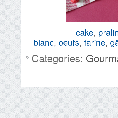
cake
,
prali
blanc
,
oeufs
,
farine
,
g
Categories:
Gourma