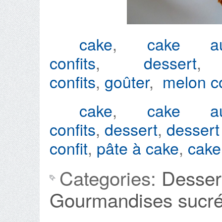
cake
,
cake au
confits
,
dessert
confits
,
goûter
,
melon co
cake
,
cake au
confits
,
dessert
,
dessert 
confit
,
pâte à cake
,
cake
Categories:
Desser
Gourmandises sucr