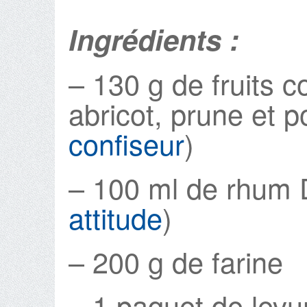
Ingrédients :
– 130 g de fruits co
abricot, prune et po
confiseur
)
– 100 ml de rhum D
attitude
)
– 200 g de farine
– 1 paquet de levu