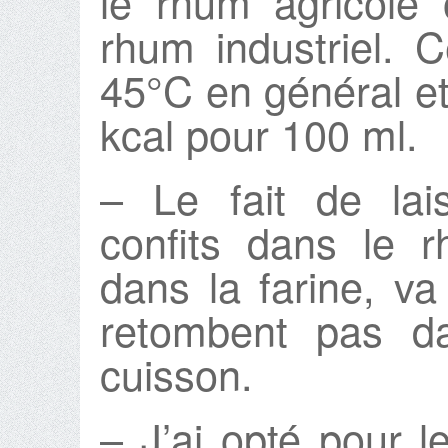
le rhum agricole
rhum industriel. C
45°C en général e
kcal pour 100 ml.
– Le fait de lai
confits dans le 
dans la farine, va
retombent pas da
cuisson.
– J’ai opté pour 