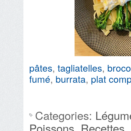
pâtes
,
tagliatelles
,
broco
fumé
,
burrata
,
plat comp
Categories:
Légum
Poissons
,
Recettes