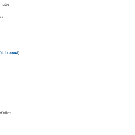
inutes
es
ût du boeuf
)
d’olive