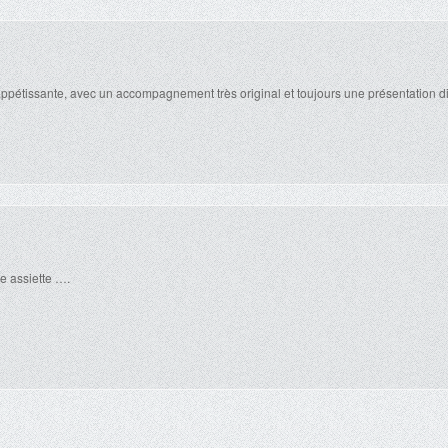
ppétissante, avec un accompagnement très original et toujours une présentation d
te assiette ….