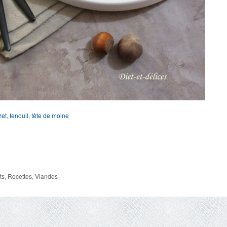
zet
,
fenouil
,
tête de moine
ts
,
Recettes
,
Viandes