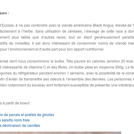
ques :
 d’Ecosse, à ne pas confondre avec la viande américaine Black Angus, élevée de 
 facilement à l’herbe. Sans utilisation de céréales, l’élevage de cette race a do
ement plus faible que d’autres races, tout en étant généreusement persill
tils de noisettes. Il est donc intéressant de consommer moins de viande ma
 pour l’environnement et d’autre part pour son apport nutritionnel.
 anisé dont nous consommons le bulbe. Très pauvre en calories (environ 20 kcal
té intéressante de vitamine C et des fibres. Un bulbe pèse en moyenne 300g. Le fe
égumes du réfrigérateur pendant environ 1 semaine, avec la possibilité de le cons
fin d’éviter de transmettre ses odeurs à l’ensemble des denrées. Les personnes 
ollen notamment du bouleau sont fortement susceptible de présenter une intoléran
 à partir de boeuf :
e de panais et poêlée de girolles
salsifis noirs frais
a déclinaison de carottes