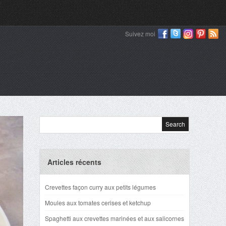
Suivez moi
Articles récents
Crevettes façon curry aux petits légumes
Moules aux tomates cerises et ketchup
Spaghetti aux crevettes marinées et aux salicornes