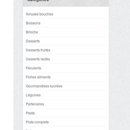
Amuses bouches
Boissons
Brioche
Desserts
Desserts fruités
Desserts lactés
Féculents
Fiches aliments
Gourmandises sucrées
Légumes
Partenaires
Pasta
Plats complets