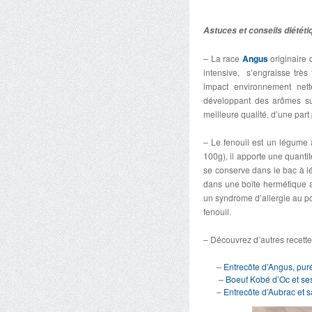
Astuces et conseils diététi
– La race
Angus
originaire
intensive, s’engraisse très
impact environnement nett
développant des arômes sub
meilleure qualité, d’une part
– Le fenouil est un légume
100g), il apporte une quanti
se conserve dans le bac à l
dans une boîte hermétique a
un syndrome d’allergie au p
fenouil.
– Découvrez d’autres recettes
–
Entrecôte d’Angus, puré
–
Boeuf Kobé d’Oc et ses 
–
Entrecôte d’Aubrac et s