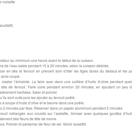
e noisette
cultatif)
gérateur au minimum une heure avant le début de la cuisson.
ans de l’eau salée pendant 15 à 20 minutes, selon la cuisson désirée.
er en dés le fenouil en prenant soin d’ôter les tiges dures du dessus et les pa
 ainsi coupé.
ciseler l’échalote. La faire suer dans une cuillère d’huile d’olive pendant que
s dés de fenouil. Faire cuire pendant environ 20 minutes, en ajoutant un peu d
ssièrement hachées. Saler et poivrer.
u’ils sont cuits puis les ajouter au fenouil poêlé.
re à soupe d’huile d’olive et le beurre dans une poêle.
us 2 minutes par face. Réserver dans un papier aluminium pendant 2 minutes.
nouil mélangée aux crozets sur l’assiette. Arroser avec quelques gouttes d’hui
atement des fleurs de tête de moine.
s. Poivrer et parsemer de fleur de sel. Servir aussitôt.