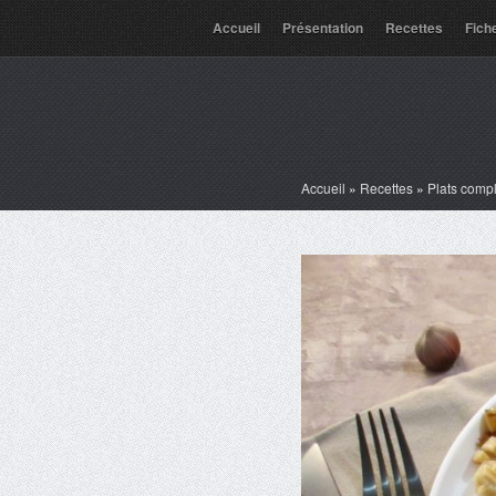
Accueil
Présentation
Recettes
Fich
Accueil
»
Recettes
»
Plats comp