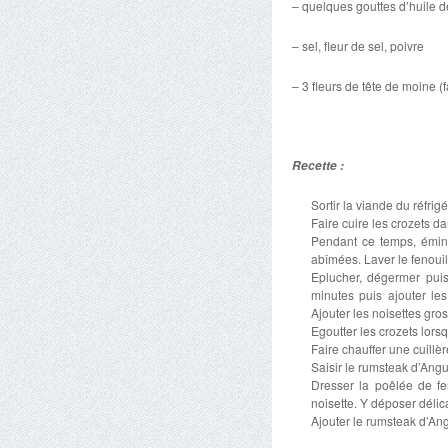
– quelques gouttes d’huile d
– sel, fleur de sel, poivre
– 3 fleurs de tête de moine (fa
Recette :
Sortir la viande du réfri
Faire cuire les crozets d
Pendant ce temps, éminc
abîmées. Laver le fenouil
Eplucher, dégermer puis 
minutes puis ajouter le
Ajouter les noisettes gro
Egoutter les crozets lorsq
Faire chauffer une cuillè
Saisir le rumsteak d’Ang
Dresser la poêlée de fe
noisette. Y déposer délic
Ajouter le rumsteak d’Angu