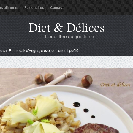
es aliments
Partenaires
Contact
Diet & Délices
L'équilibre au quotidien
lets
»
Rumsteak d’Angus, crozets et fenouil poêlé