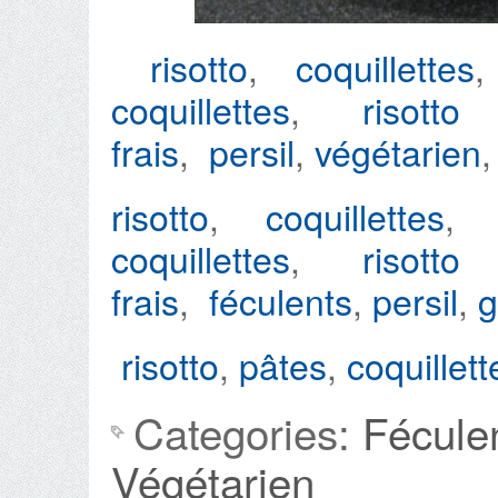
risotto
,
coquillettes
coquillettes
,
risott
frais
,
persil
,
végétarien
risotto
,
coquillettes
coquillettes
,
risott
frais
,
féculents
,
persil
,
g
risotto
,
pâtes
,
coquillett
Categories:
Fécule
Végétarien