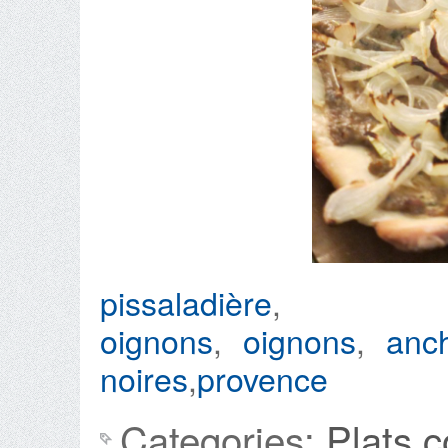
pissaladière
oignons
,
oignons
,
anc
noires
,
provence
Categories:
Plats 