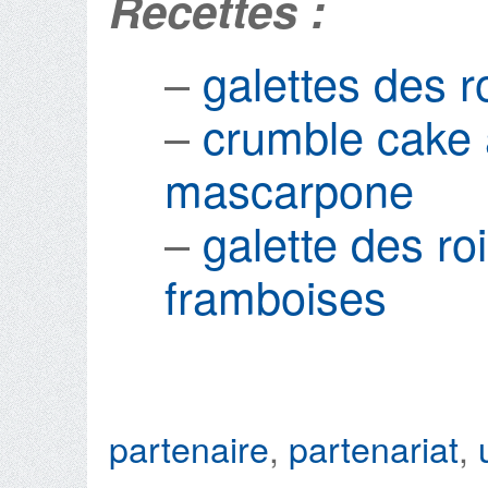
Recettes :
–
galettes des ro
–
crumble cake 
mascarpone
–
galette des ro
framboises
partenaire
,
partenariat
,