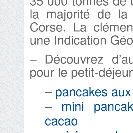
35 000 tonnes de 
la majorité de la
Corse. La clémen
une Indication Géo
– Découvrez d’au
pour le petit-déjeun
–
pancakes aux f
–
mini pancak
cacao