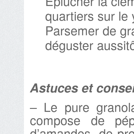
Eplucher la clé
quartiers sur le 
Parsemer de gra
déguster aussitô
Astuces et consei
– Le pure granol
compose de pépi
d’amandes, de prot